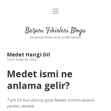
menüyü
Anasayfa
aç
Gizlilik Politikası
Başarı Fikirleri Blogu
Yasal Uyarı
Kariyerine ilham veren pratik tüyolar!
Hakkımızda
Medet Hangi Dil
Tarih: Aralık 28, 2024
Medet ismi ne
anlama gelir?
Türk Dil Kurumu’na göre Medet isminin anlamı:
yardım, destek.