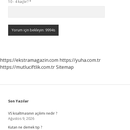
10 - 4 kaçtır?
*
https://ekstramagazin.com
https://yuha.com.tr
https://mutluciftlik.com.tr
Sitemap
Sidebar
Son Yazılar
VS kısaltmasının açılımı nedir ?
Ağustos 9, 2026
Kutan ne demek tıp ?