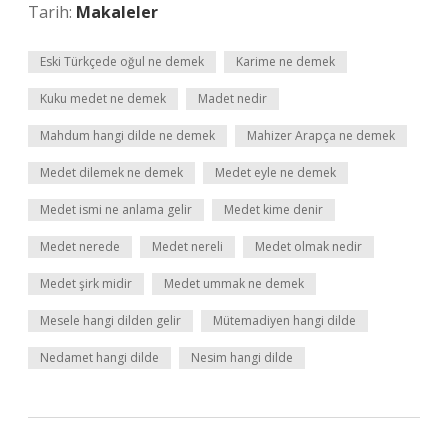
Tarih:
Makaleler
Eski Türkçede oğul ne demek
Karime ne demek
Kuku medet ne demek
Madet nedir
Mahdum hangi dilde ne demek
Mahizer Arapça ne demek
Medet dilemek ne demek
Medet eyle ne demek
Medet ismi ne anlama gelir
Medet kime denir
Medet nerede
Medet nereli
Medet olmak nedir
Medet şirk midir
Medet ummak ne demek
Mesele hangi dilden gelir
Mütemadiyen hangi dilde
Nedamet hangi dilde
Nesim hangi dilde