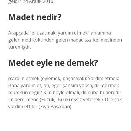
geldi!” 24 Aralık 2016
Madet nedir?
Arapçada “el uzatmak, yardım etmek” anlamına
gelen mdd kökünden gelen madad مَدَد kelimesinden
türemiştir.
Medet eyle ne demek?
ѻ Yardım etmek (eylemek, başarmak): Yardım etmek:
Bana yardım et, ah, eğer şansım yoksa, dili görmek
mümkün değil / Kim böyle olmalı, dil-ruba bî-derddir
im derd-mend (Fuzûlî). Bu iki eşsiz yetenek / Dile çok
yardım ettiler (Ziyâ Paşa’dan).