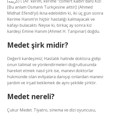
(ﻛﺮﻳﻤﻪ) i. (Ar. kerіm, kerіme “cömert kadın”dan) Kızı
[Bu anlam Osmanlı Türkçesine aittir]: (Ahmed
Midhat Efendi’yi) ikna edebildim ki, iki üç gün sonra
Kerime Hanım’ın hiçbir hastalığı kalmayacak ve
kafayı bulacaktı. Neyse ki, birkaç ay sonra kız
kardeşi Emine Hanım (Ahmet H. Tanpınar) doğdu.
Medet şirk midir?
Değerli kardeşimiz; Hastalık halinde doktora gidip
onun talimat ve yönlendirmeleri doğrultusunda
hareket etmek nasıl şirk ise, manevi doktorlar
hükmünde olan evliyalara danışıp onlardan manevi
yardım ve irşad beklemek de aynı şekilde şirktir.
Medet nereli?
Çukur Medet. Tiyatro, sinema ve dizi oyuncusu,