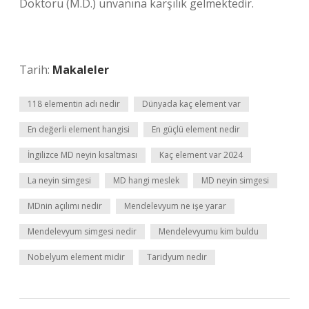
Doktoru (M.D.) ünvanına karşılık gelmektedir.
Tarih:
Makaleler
118 elementin adı nedir
Dünyada kaç element var
En değerli element hangisi
En güçlü element nedir
İngilizce MD neyin kısaltması
Kaç element var 2024
La neyin simgesi
MD hangi meslek
MD neyin simgesi
MDnin açılımı nedir
Mendelevyum ne işe yarar
Mendelevyum simgesi nedir
Mendelevyumu kim buldu
Nobelyum element midir
Taridyum nedir