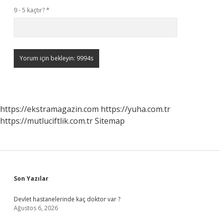
9 - 5 kaçtır?
*
https://ekstramagazin.com
https://yuha.com.tr
https://mutluciftlik.com.tr
Sitemap
Sidebar
Son Yazılar
Devlet hastanelerinde kaç doktor var ?
Ağustos 6, 2026