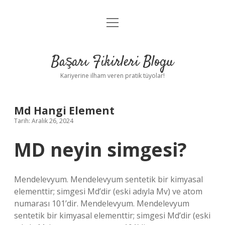
menüyü
Anasayfa
aç
Gizlilik Politikası
Başarı Fikirleri Blogu
Yasal Uyarı
Kariyerine ilham veren pratik tüyolar!
Hakkımızda
Md Hangi Element
Tarih: Aralık 26, 2024
MD neyin simgesi?
Mendelevyum. Mendelevyum sentetik bir kimyasal
elementtir; simgesi Md’dir (eski adıyla Mv) ve atom
numarası 101’dir. Mendelevyum. Mendelevyum
sentetik bir kimyasal elementtir; simgesi Md’dir (eski