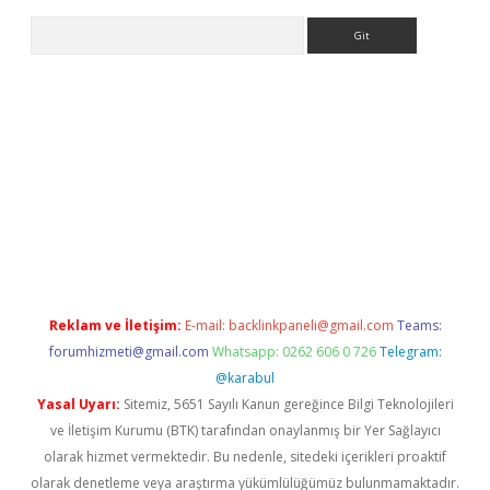
Arama
ella casino giriş
Reklam ve İletişim:
E-mail:
backlinkpaneli@gmail.com
Teams:
forumhizmeti@gmail.com
Whatsapp: 0262 606 0 726
Telegram:
@karabul
Yasal Uyarı:
Sitemiz, 5651 Sayılı Kanun gereğince Bilgi Teknolojileri
ve İletişim Kurumu (BTK) tarafından onaylanmış bir Yer Sağlayıcı
olarak hizmet vermektedir. Bu nedenle, sitedeki içerikleri proaktif
olarak denetleme veya araştırma yükümlülüğümüz bulunmamaktadır.