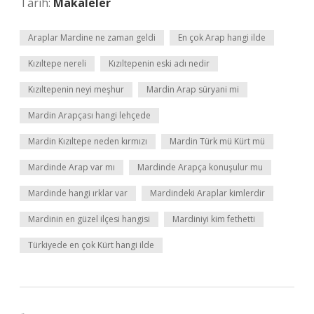
Tarih:
Makaleler
Araplar Mardine ne zaman geldi
En çok Arap hangi ilde
Kızıltepe nereli
Kızıltepenin eski adı nedir
Kızıltepenin neyi meşhur
Mardin Arap süryani mi
Mardin Arapçası hangi lehçede
Mardin Kızıltepe neden kırmızı
Mardin Türk mü Kürt mü
Mardinde Arap var mı
Mardinde Arapça konuşulur mu
Mardinde hangi ırklar var
Mardindeki Araplar kimlerdir
Mardinin en güzel ilçesi hangisi
Mardiniyi kim fethetti
Türkiyede en çok Kürt hangi ilde