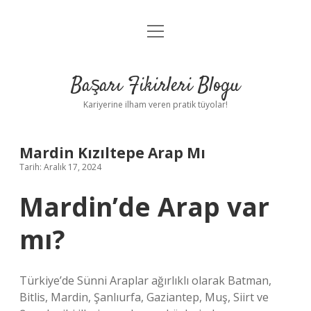
menüyü
Anasayfa
aç
Gizlilik Politikası
Başarı Fikirleri Blogu
Yasal Uyarı
Kariyerine ilham veren pratik tüyolar!
Hakkımızda
Mardin Kızıltepe Arap Mı
Tarih: Aralık 17, 2024
Mardin’de Arap var
mı?
Türkiye’de Sünni Araplar ağırlıklı olarak Batman,
Bitlis, Mardin, Şanlıurfa, Gaziantep, Muş, Siirt ve