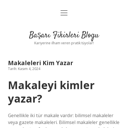
menüyü
Anasayfa
aç
Gizlilik Politikası
Başarı Fikirleri Blogu
Yasal Uyarı
Kariyerine ilham veren pratik tüyolar!
Hakkımızda
Makaleleri Kim Yazar
Tarih: Kasım 4, 2024
Makaleyi kimler
yazar?
Genellikle iki tür makale vardır: bilimsel makaleler
veya gazete makaleleri. Bilimsel makaleler genellikle