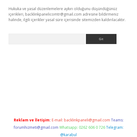
Hukuka ve yasal düzenlemelere aykırı olduğunu düşündüğünüz
içerikleri,
backlinkpanelicomtr@gmail.com
adresine bildirmeniz
halinde, ilgili içerikler yasal süre içerisinde sitemizden kaldırılacaktır.
Arama
a casino giriş
Reklam ve İletişim:
E-mail:
backlinkpaneli@gmail.com
Teams:
forumhizmeti@gmail.com
Whatsapp: 0262 606 0 726
Telegram:
@karabul