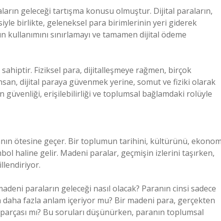
aların geleceği tartışma konusu olmuştur. Dijital paraların,
iyle birlikte, geleneksel para birimlerinin yeri giderek
nın kullanımını sınırlamayı ve tamamen dijital ödeme
sahiptir. Fiziksel para, dijitalleşmeye rağmen, birçok
san, dijital paraya güvenmek yerine, somut ve fiziki olarak
 güvenliği, erişilebilirliği ve toplumsal bağlamdaki rolüyle
anın ötesine geçer. Bir toplumun tarihini, kültürünü, ekonom
mbol haline gelir. Madeni paralar, geçmişin izlerini taşırken,
llendiriyor.
 madeni paraların geleceği nasıl olacak? Paranın cinsi sadece
 daha fazla anlam içeriyor mu? Bir madeni para, gerçekten
r parçası mı? Bu soruları düşünürken, paranın toplumsal