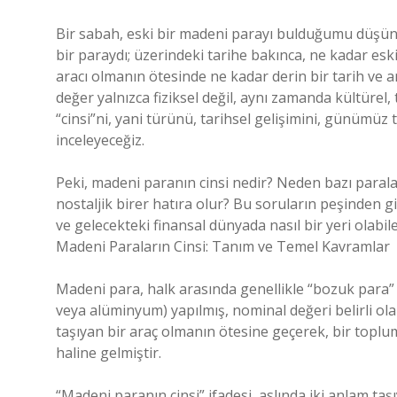
Bir sabah, eski bir madeni parayı bulduğumu düş
bir paraydı; üzerindeki tarihe bakınca, ne kadar esk
aracı olmanın ötesinde ne kadar derin bir tarih ve
değer yalnızca fiziksel değil, aynı zamanda kültürel,
“cinsi”ni, yani türünü, tarihsel gelişimini, günümüz
inceleyeceğiz.
Peki, madeni paranın cinsi nedir? Neden bazı paral
nostaljik birer hatıra olur? Bu soruların peşinden 
ve gelecekteki finansal dünyada nasıl bir yeri olabile
Madeni Paraların Cinsi: Tanım ve Temel Kavramlar
Madeni para, halk arasında genellikle “bozuk para” o
veya alüminyum) yapılmış, nominal değeri belirli ola
taşıyan bir araç olmanın ötesine geçerek, bir topl
haline gelmiştir.
“Madeni paranın cinsi” ifadesi, aslında iki anlam taşı