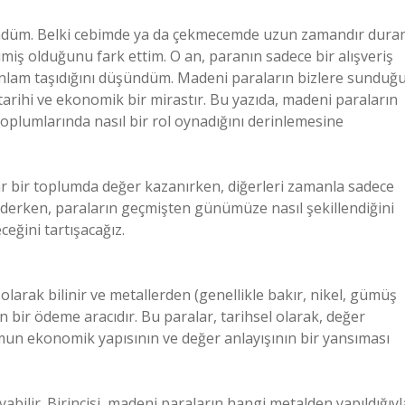
ündüm. Belki cebimde ya da çekmecemde uzun zamandır dura
imiş olduğunu fark ettim. O an, paranın sadece bir alışveriş
 anlam taşıdığını düşündüm. Madeni paraların bizlere sunduğ
 tarihi ve ekonomik bir mirastır. Bu yazıda, madeni paraların
 toplumlarında nasıl bir rol oynadığını derinlemesine
ar bir toplumda değer kazanırken, diğerleri zamanla sadece
giderken, paraların geçmişten günümüze nasıl şekillendiğini
ceğini tartışacağız.
larak bilinir ve metallerden (genellikle bakır, nikel, gümüş
n bir ödeme aracıdır. Bu paralar, tarihsel olarak, değer
umun ekonomik yapısının ve değer anlayışının bir yansıması
yabilir. Birincisi, madeni paraların hangi metalden yapıldığıyl