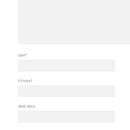
İsim*
E-Posta*
Web Sitesi