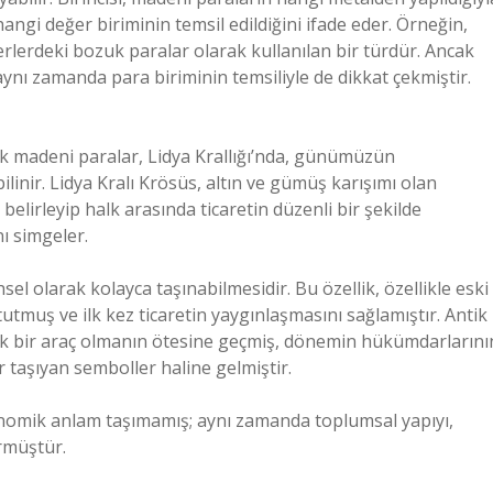
 hangi değer biriminin temsil edildiğini ifade eder. Örneğin,
rlerdeki bozuk paralar olarak kullanılan bir türdür. Ancak
 aynı zamanda para biriminin temsiliyle de dikkat çekmiştir.
İlk madeni paralar, Lidya Krallığı’nda, günümüzün
linir. Lidya Kralı Krösüs, altın ve gümüş karışımı olan
belirleyip halk arasında ticaretin düzenli bir şekilde
nı simgeler.
sel olarak kolayca taşınabilmesidir. Bu özellik, özellikle eski
utmuş ve ilk kez ticaretin yaygınlaşmasını sağlamıştır. Antik
 bir araç olmanın ötesine geçmiş, dönemin hükümdarlarını
r taşıyan semboller haline gelmiştir.
onomik anlam taşımamış; aynı zamanda toplumsal yapıyı,
örmüştür.