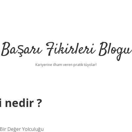
Başarı Fikirleri Blogu
Kariyerine ilham veren pratik tüyolar!
 nedir ?
Bir Değer Yolculuğu