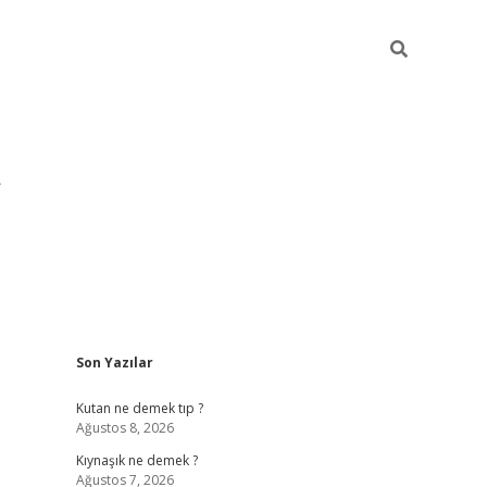
Sidebar
Son Yazılar
pia bella c
Kutan ne demek tıp ?
Ağustos 8, 2026
Kıynaşık ne demek ?
Ağustos 7, 2026