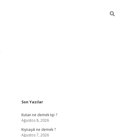
Sidebar
Son Yazılar
pia bella 
Kutan ne demek tıp ?
Ağustos 8, 2026
Kıynaşık ne demek ?
Ağustos 7, 2026