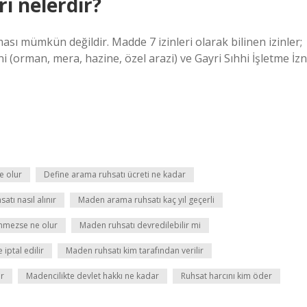
i nelerdir?
ması mümkün değildir. Madde 7 izinleri olarak bilinen izinler;
i (orman, mera, hazine, özel arazi) ve Gayri Sıhhi İşletme İzn
e olur
Define arama ruhsatı ücreti ne kadar
tı nasıl alınır
Maden arama ruhsatı kaç yıl geçerli
nmezse ne olur
Maden ruhsatı devredilebilir mi
iptal edilir
Maden ruhsatı kim tarafından verilir
ir
Madencilikte devlet hakkı ne kadar
Ruhsat harcını kim öder