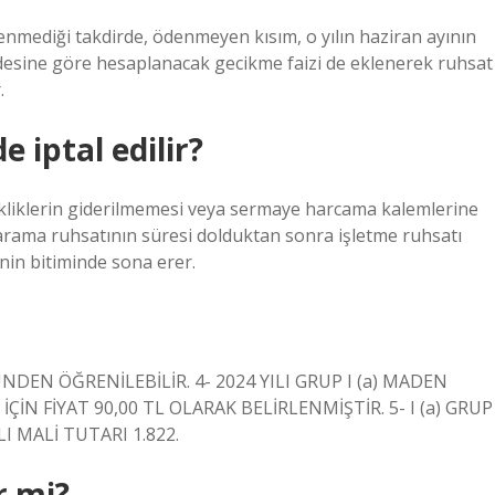
mediği takdirde, ödenmeyen kısım, o yılın haziran ayının
esine göre hesaplanacak gecikme faizi de eklenerek ruhsat
.
 iptal edilir?
ksikliklerin giderilmemesi veya sermaye harcama kalemlerine
 arama ruhsatının süresi dolduktan sonra işletme ruhsatı
in bitiminde sona erer.
EN ÖĞRENİLEBİLİR. 4- 2024 YILI GRUP I (a) MADEN
İÇİN FİYAT 90,00 TL OLARAK BELİRLENMİŞTİR. 5- I (a) GRUP
I MALİ TUTARI 1.822.
r mi?