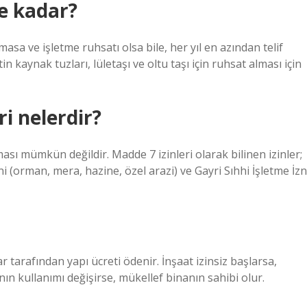
e kadar?
a ve işletme ruhsatı olsa bile, her yıl en azından telif
n kaynak tuzları, lületaşı ve oltu taşı için ruhsat alması için
i nelerdir?
ması mümkün değildir. Madde 7 izinleri olarak bilinen izinler;
i (orman, mera, hazine, özel arazi) ve Gayri Sıhhi İşletme İzn
r tarafından yapı ücreti ödenir. İnşaat izinsiz başlarsa,
nın kullanımı değişirse, mükellef binanın sahibi olur.