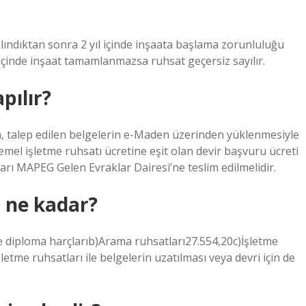
t alındıktan sonra 2 yıl içinde inşaata başlama zorunluluğu
 içinde inşaat tamamlanmazsa ruhsat geçersiz sayılır.
pılır?
a, talep edilen belgelerin e-Maden üzerinden yüklenmesiyle
mel işletme ruhsatı ücretine eşit olan devir başvuru ücreti
ları MAPEG Gelen Evraklar Dairesi’ne teslim edilmelidir.
i ne kadar?
ve diploma harçlarıb)Arama ruhsatları27.554,20c)İşletme
tme ruhsatları ile belgelerin uzatılması veya devri için de