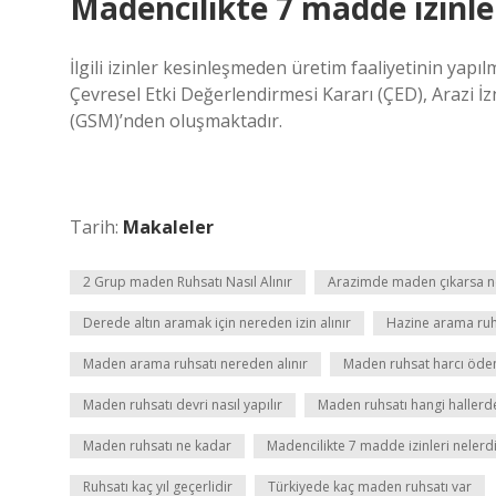
Madencilikte 7 madde izinler
İlgili izinler kesinleşmeden üretim faaliyetinin yapıl
Çevresel Etki Değerlendirmesi Kararı (ÇED), Arazi İzn
(GSM)’nden oluşmaktadır.
Tarih:
Makaleler
2 Grup maden Ruhsatı Nasıl Alınır
Arazimde maden çıkarsa n
Derede altın aramak için nereden izin alınır
Hazine arama ruhsa
Maden arama ruhsatı nereden alınır
Maden ruhsat harcı öde
Maden ruhsatı devri nasıl yapılır
Maden ruhsatı hangi hallerde 
Maden ruhsatı ne kadar
Madencilikte 7 madde izinleri nelerd
Ruhsatı kaç yıl geçerlidir
Türkiyede kaç maden ruhsatı var