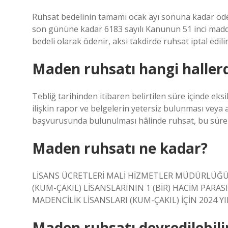
Ruhsat bedelinin tamamı ocak ayı sonuna kadar öden
son gününe kadar 6183 sayılı Kanunun 51 inci madd
bedeli olarak ödenir, aksi takdirde ruhsat iptal edilir
Maden ruhsatı hangi hallerde
Tebliğ tarihinden itibaren belirtilen süre içinde e
ilişkin rapor ve belgelerin yetersiz bulunması veya
başvurusunda bulunulması hâlinde ruhsat, bu süren
Maden ruhsatı ne kadar?
LİSANS ÜCRETLERİ MALİ HİZMETLER MÜDÜRLÜĞÜND
(KUM-ÇAKIL) LİSANSLARININ 1 (BİR) HACİM PARASI 
MADENCİLİK LİSANSLARI (KUM-ÇAKIL) İÇİN 2024 YIL
Maden ruhsatı devredilebili