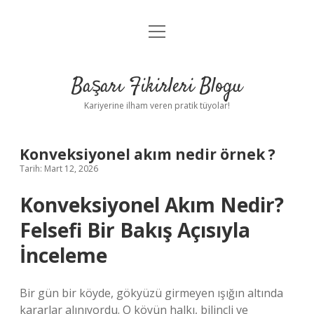
menüyü
Anasayfa
aç
Gizlilik Politikası
Başarı Fikirleri Blogu
Yasal Uyarı
Kariyerine ilham veren pratik tüyolar!
Hakkımızda
Konveksiyonel akım nedir örnek ?
Tarih: Mart 12, 2026
Konveksiyonel Akım Nedir?
Felsefi Bir Bakış Açısıyla
İnceleme
Bir gün bir köyde, gökyüzü girmeyen ışığın altında
kararlar alınıyordu. O köyün halkı, bilinçli ve