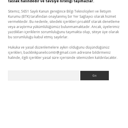
taslak halindedir ve tavsiye niteliği taşımazlar.
Sitemiz, 5651 Sayılı Kanun gereğince Bilgi Teknolojileri ve İletişim
Kurumu (BTK) tarafından onaylanmış bir Yer Sağlayıcı olarak hizmet
vermektedir. Bu nedenle, sitedeki içerikleri proaktif olarak denetleme
veya araştırma yükümlülüğümüz bulunmamaktadır. Ancak, üyelerimiz
yazdıkları içeriklerin sorumluluğunu taşımakta olup, siteye üye olarak
bu sorumluluğu kabul etmiş sayılırlar.
Hukuka ve yasal düzenlemelere aykırı olduğunu düşündüğünüz
içerikleri,
backlinkpanelicomtr@gmail.com
adresine bildirmeniz
halinde, ilgili içerikler yasal süre içerisinde sitemizden kaldırılacaktır.
Arama
lla casino giriş