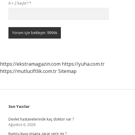
6 + 2 kaçtır?
*
https://ekstramagazin.com
https://yuha.com.tr
https://mutluciftlik.com.tr
Sitemap
Sidebar
Son Yazılar
Devlet hastanelerinde kaç doktor var ?
Ağustos 6, 2026
Kumru kuşu insana zarar verir mi ?