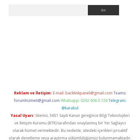
Arama
a casino giriş
Reklam ve İletişim:
E-mail:
backlinkpaneli@gmail.com
Teams:
forumhizmeti@gmail.com
Whatsapp: 0262 606 0 726
Telegram:
@karabul
Yasal Uyarı:
Sitemiz, 5651 Sayılı Kanun gereğince Bilgi Teknolojileri
ve İletişim Kurumu (BTK) tarafından onaylanmış bir Yer Sağlayıcı
olarak hizmet vermektedir. Bu nedenle, sitedeki içerikleri proaktif
olarak denetleme veya araştırma yükümlülüğümüz bulunmamaktadır.