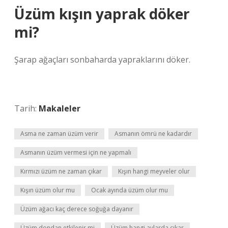
Üzüm kışın yaprak döker
mi?
Şarap ağaçları sonbaharda yapraklarını döker.
Tarih:
Makaleler
Asma ne zaman üzüm verir
Asmanın ömrü ne kadardır
Asmanın üzüm vermesi için ne yapmalı
Kırmızı üzüm ne zaman çıkar
Kışın hangi meyveler olur
Kışın üzüm olur mu
Ocak ayında üzüm olur mu
Üzüm ağacı kaç derece soğuğa dayanır
Üzüm dondan etkilenir mi
Üzüm hangi aylarda çıkar