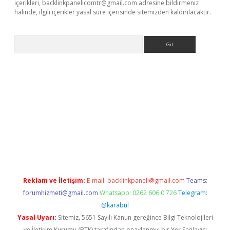
içerikleri,
backlinkpanelicomtr@gmail.com
adresine bildirmeniz
halinde, ilgili içerikler yasal süre içerisinde sitemizden kaldırılacaktır.
Arama
ella casino giriş
Reklam ve İletişim:
E-mail:
backlinkpaneli@gmail.com
Teams:
forumhizmeti@gmail.com
Whatsapp: 0262 606 0 726
Telegram:
@karabul
Yasal Uyarı:
Sitemiz, 5651 Sayılı Kanun gereğince Bilgi Teknolojileri
ve İletişim Kurumu (BTK) tarafından onaylanmış bir Yer Sağlayıcı