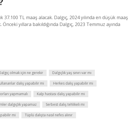
?
ylık 37.100 TL maaş alacak. Dalgıç, 2024 yılında en düşük maaş
. Önceki yıllara bakıldığında Dalgıç, 2023 Temmuz ayında
Dalgıç olmak için ne gerekir
Dalgıçlık yaş sınırı var mı
llananlar dalış yapabilir mi
Herkes dalış yapabilir mi
porları yapmamalı
Kalp hastası dalış yapabilir mi
mler dalgıçlık yapamaz
Serbest dalış tehlikeli mi
apabilir mi
Tüplü dalışta nasıl nefes alınır