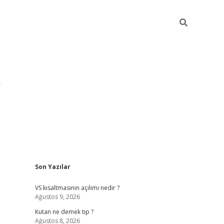
Sidebar
Son Yazılar
pia bella casino giri
VS kısaltmasının açılımı nedir ?
Ağustos 9, 2026
Kutan ne demek tıp ?
Ağustos 8, 2026