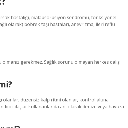
z?
ğırsak hastalığı, malabsorbsiyon sendromu, fonksiyonel
ğlı olarak) böbrek taşı hastaları, anevrizma, ileri reflü
rcu olmanız gerekmez. Sağlık sorunu olmayan herkes dalış
 mi?
ı olanlar, düzensiz kalp ritmi olanlar, kontrol altına
dırıcı ilaçlar kullananlar da ani olarak denize veya havuza