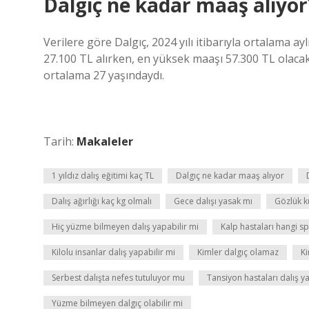
Dalgıç ne kadar maaş alıyor
Verilere göre Dalgıç, 2024 yılı itibarıyla ortalama a
27.100 TL alırken, en yüksek maaşı 57.300 TL olacak
ortalama 27 yaşındaydı.
Tarih:
Makaleler
1 yıldız dalış eğitimi kaç TL
Dalgıç ne kadar maaş alıyor
Dalış ağırlığı kaç kg olmalı
Gece dalışı yasak mı
Gözlük ku
Hiç yüzme bilmeyen dalış yapabilir mi
Kalp hastaları hangi s
Kilolu insanlar dalış yapabilir mi
Kimler dalgıç olamaz
Ki
Serbest dalışta nefes tutuluyor mu
Tansiyon hastaları dalış y
Yüzme bilmeyen dalgıç olabilir mi