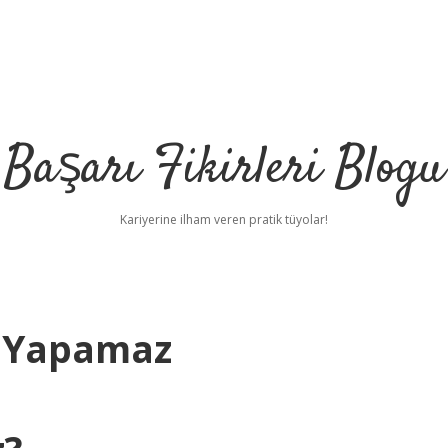
Başarı Fikirleri Blogu
Kariyerine ilham veren pratik tüyolar!
ş Yapamaz