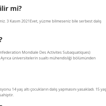
lir mi?
iniz. 3 Kasım 2021Evet, yüzme bilmeseniz bile serbest dalış
?
nfederation Mondiale Des Activites Subaquatiques)
lar. Ayrıca üniversitelerin sualtı mühendisliği bölümünden
syonu 14 yaş altı çocukların dalış yapmasını yasakladı. 15 ya
sahiptir.