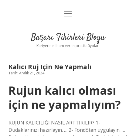
menüyü
Anasayfa
aç
Gizlilik Politikası
Başarı Fikirleri Blogu
Yasal Uyarı
Kariyerine ilham veren pratik tüyolar!
Hakkımızda
Kalıcı Ruj Için Ne Yapmalı
Tarih: Aralık 21, 2024
Rujun kalıcı olması
için ne yapmalıyım?
RUJUN KALICILIĞI NASIL ARTTIRILIR? 1-
Dudaklarınızı hazırlayın. … 2- Fondöten uygulayın. …