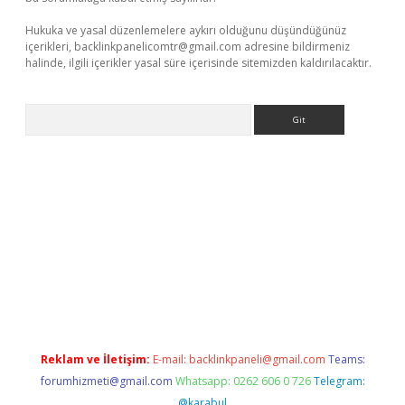
Hukuka ve yasal düzenlemelere aykırı olduğunu düşündüğünüz
içerikleri,
backlinkpanelicomtr@gmail.com
adresine bildirmeniz
halinde, ilgili içerikler yasal süre içerisinde sitemizden kaldırılacaktır.
Arama
lla casino giriş
Reklam ve İletişim:
E-mail:
backlinkpaneli@gmail.com
Teams:
forumhizmeti@gmail.com
Whatsapp: 0262 606 0 726
Telegram:
@karabul