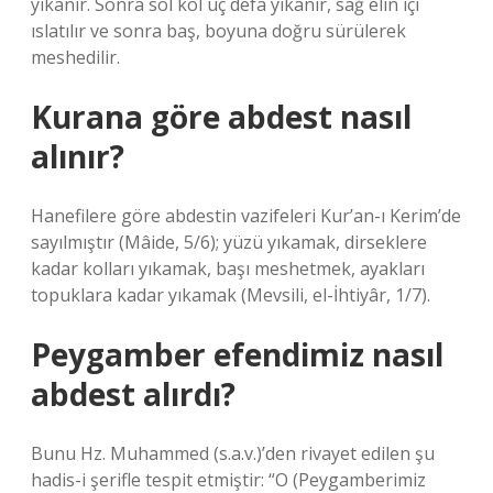
yıkanır. Sonra sol kol üç defa yıkanır, sağ elin içi
ıslatılır ve sonra baş, boyuna doğru sürülerek
meshedilir.
Kurana göre abdest nasıl
alınır?
Hanefilere göre abdestin vazifeleri Kur’an-ı Kerim’de
sayılmıştır (Mâide, 5/6); yüzü yıkamak, dirseklere
kadar kolları yıkamak, başı meshetmek, ayakları
topuklara kadar yıkamak (Mevsili, el-İhtiyâr, 1/7).
Peygamber efendimiz nasıl
abdest alırdı?
Bunu Hz. Muhammed (s.a.v.)’den rivayet edilen şu
hadis-i şerifle tespit etmiştir: “O (Peygamberimiz