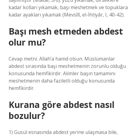
sayılmıştır (Mâide, 5/6); yüzü yıkamak, dirseklere
kadar kolları yıkamak, başı meshetmek ve topuklara
kadar ayakları yıkamak (Mevsîlî, el-İhtiyâr, I, 40-42).
Başı mesh etmeden abdest
olur mu?
Cevap metni. Allah’a hamd olsun. Müslümanlar
abdest sırasında başı meshetmenin zorunlu olduğu
konusunda hemfikirdir. Alimler başın tamamını
meshetmenin daha faziletli olduğu konusunda
hemfikirdir.
Kurana göre abdest nasıl
bozulur?
1) Gusül esnasında abdest yerine ulaşmasa bile,