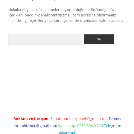
Hukuka ve yasal düzenlemelere aykırı olduğunu düşündüğünüz
içerikleri,
backlinkpanelicomtr@gmail.com
adresine bildirmeniz
halinde, ilgili içerikler yasal süre içerisinde sitemizden kaldırılacaktır.
Arama
a casino giriş
Reklam ve İletişim:
E-mail:
backlinkpaneli@gmail.com
Teams:
forumhizmeti@gmail.com
Whatsapp: 0262 606 0 726
Telegram:
@karabul