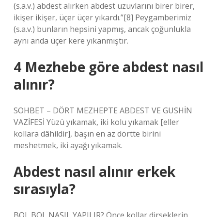
(s.a.v.) abdest alırken abdest uzuvlarını birer birer,
ikişer ikişer, üçer üçer yıkardı.”[8] Peygamberimiz
(s.a.v.) bunların hepsini yapmış, ancak çoğunlukla
aynı anda üçer kere yıkanmıştır.
4 Mezhebe göre abdest nasıl
alınır?
SOHBET – DÖRT MEZHEPTE ABDEST VE GUSHİN
VAZİFESİ Yüzü yıkamak, iki kolu yıkamak [eller
kollara dâhildir], başın en az dörtte birini
meshetmek, iki ayağı yıkamak.
Abdest nasıl alınır erkek
sırasıyla?
BOL BOL NASIL YAPILIR? Önce kollar dirseklerin