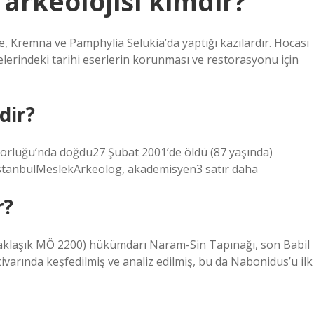
 arkeolojisi kimdir?
de, Kremna ve Pamphylia Selukia’da yaptığı kazılardır. Hocası
lgelerindeki tarihi eserlerin korunması ve restorasyonu için
dir?
torluğu’nda doğdu27 Şubat 2001’de öldü (87 yaşında)
 İstanbulMeslekArkeolog, akademisyen3 satır daha
r?
aklaşık MÖ 2200) hükümdarı Naram-Sin Tapınağı, son Babil
ivarında keşfedilmiş ve analiz edilmiş, bu da Nabonidus’u ilk