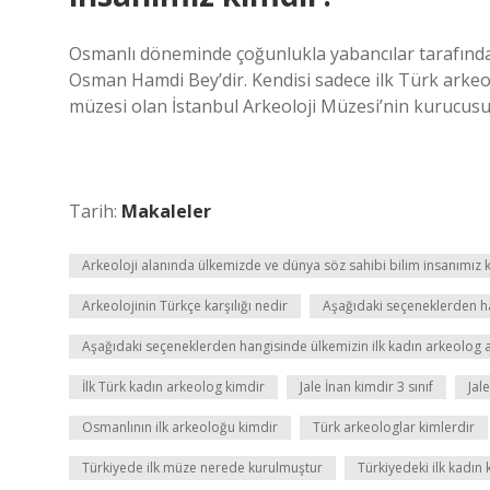
Osmanlı döneminde çoğunlukla yabancılar tarafından 
Osman Hamdi Bey’dir. Kendisi sadece ilk Türk arkeo
müzesi olan İstanbul Arkeoloji Müzesi’nin kurucusu
Tarih:
Makaleler
Arkeoloji alanında ülkemizde ve dünya söz sahibi bilim insanımız 
Arkeolojinin Türkçe karşılığı nedir
Aşağıdaki seçeneklerden han
Aşağıdaki seçeneklerden hangisinde ülkemizin ilk kadın arkeolog ad
İlk Türk kadın arkeolog kimdir
Jale İnan kimdir 3 sınıf
Jal
Osmanlının ilk arkeoloğu kimdir
Türk arkeologlar kimlerdir
Türkiyede ilk müze nerede kurulmuştur
Türkiyedeki ilk kadın 