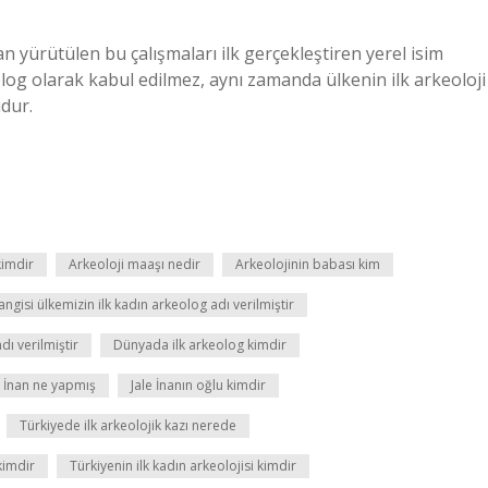
yürütülen bu çalışmaları ilk gerçekleştiren yerel isim
log olarak kabul edilmez, aynı zamanda ülkenin ilk arkeoloji
dur.
kimdir
Arkeoloji maaşı nedir
Arkeolojinin babası kim
gisi ülkemizin ilk kadın arkeolog adı verilmiştir
ı verilmiştir
Dünyada ilk arkeolog kimdir
e İnan ne yapmış
Jale İnanın oğlu kimdir
Türkiyede ilk arkeolojik kazı nerede
kimdir
Türkiyenin ilk kadın arkeolojisi kimdir