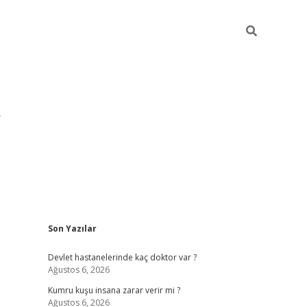
Sidebar
Son Yazılar
pia bella ca
Devlet hastanelerinde kaç doktor var ?
Ağustos 6, 2026
Kumru kuşu insana zarar verir mi ?
Ağustos 6, 2026