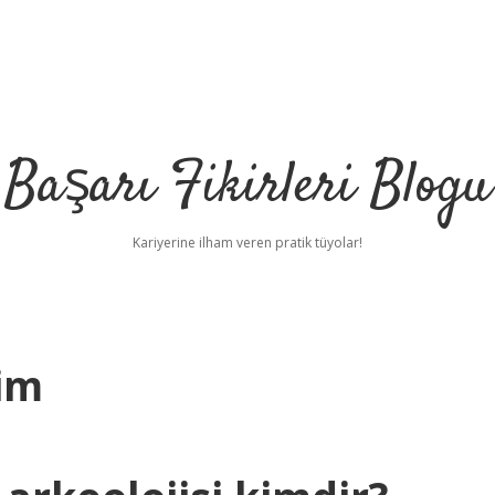
Başarı Fikirleri Blogu
Kariyerine ilham veren pratik tüyolar!
Kim