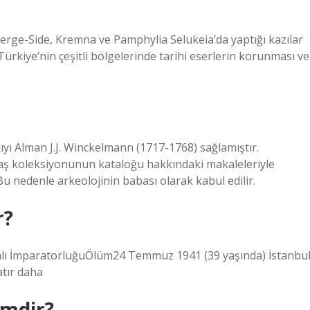
 Perge-Side, Kremna ve Pamphylia Selukeia’da yaptığı kazılar
 Türkiye’nin çeşitli bölgelerinde tarihi eserlerin korunması ve
ıyı Alman J.J. Winckelmann (1717-1768) sağlamıştır.
taş koleksiyonunun kataloğu hakkındaki makaleleriyle
 Bu nedenle arkeolojinin babası olarak kabul edilir.
r?
nlı İmparatorluğuÖlüm24 Temmuz 1941 (39 yaşında) İstanbul
tır daha
imdir?