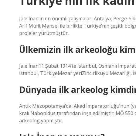
Türkiye’nin ilk kadın
Jale İnan’ın en önemli çalışmaları Antalya, Perge-Si
Arif Müfit Mansel ile birlikte Türkiye’nin çeşitli bö
projeler yürütmüştür.
Ülkemizin ilk arkeoloğu kim
Jale İnan11 Şubat 1914’te İstanbul, Osmanlı İmpara
İstanbul, TürkiyeMezar yeriZincirlikuyu Mezarlığı,
Dünyada ilk arkeolog kimdi
Antik Mezopotamya’da, Akad İmparatorluğu’nun (y
kralı Nabonidus tarafından inşa edilmiştir. MÖ 550 c
arkeolog yapmıştır.