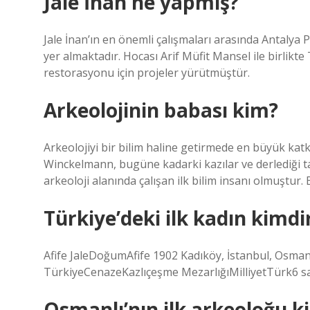
Jale İnan ne yapmış?
Jale İnan’ın en önemli çalışmaları arasında Antalya
yer almaktadır. Hocası Arif Müfit Mansel ile birlikte
restorasyonu için projeler yürütmüştür.
Arkeolojinin babası kim?
Arkeolojiyi bir bilim haline getirmede en büyük katk
Winckelmann, bugüne kadarki kazılar ve derlediği 
arkeoloji alanında çalışan ilk bilim insanı olmuştur.
Türkiye’deki ilk kadın kimdi
Afife JaleDoğumAfife 1902 Kadıköy, İstanbul, Osma
TürkiyeCenazeKazlıçeşme MezarlığıMilliyetTürk6 sa
Osmanlı’nın ilk arkeoloğu k