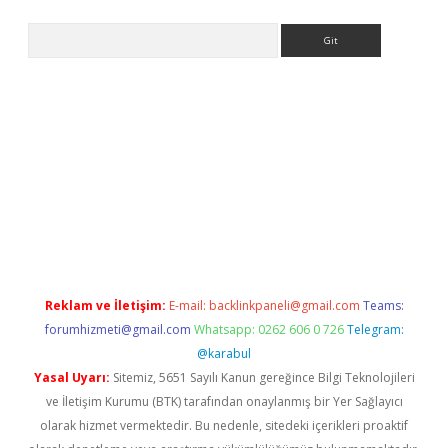
Arama
sino giriş
Reklam ve İletişim:
E-mail:
backlinkpaneli@gmail.com
Teams:
forumhizmeti@gmail.com
Whatsapp: 0262 606 0 726
Telegram:
@karabul
Yasal Uyarı:
Sitemiz, 5651 Sayılı Kanun gereğince Bilgi Teknolojileri
ve İletişim Kurumu (BTK) tarafından onaylanmış bir Yer Sağlayıcı
olarak hizmet vermektedir. Bu nedenle, sitedeki içerikleri proaktif