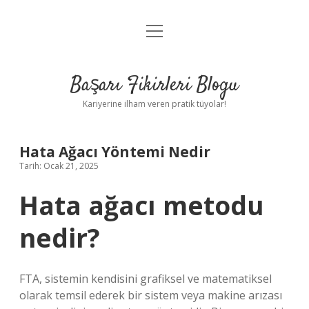
menüyü
Anasayfa
aç
Gizlilik Politikası
Başarı Fikirleri Blogu
Yasal Uyarı
Kariyerine ilham veren pratik tüyolar!
Hakkımızda
Hata Ağacı Yöntemi Nedir
Tarih: Ocak 21, 2025
Hata ağacı metodu
nedir?
FTA, sistemin kendisini grafiksel ve matematiksel
olarak temsil ederek bir sistem veya makine arızası