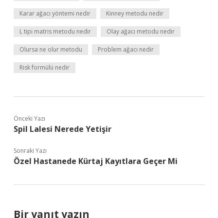
Karar ağacı yöntemi nedir
Kinney metodu nedir
L tipi matris metodu nedir
Olay ağacı metodu nedir
Olursa ne olur metodu
Problem ağacı nedir
Risk formülü nedir
Önceki Yazı
Spil Lalesi Nerede Yetişir
Sonraki Yazı
Özel Hastanede Kürtaj Kayıtlara Geçer Mi
Bir yanıt yazın