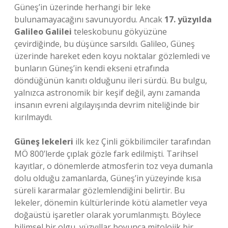
Güneş’in üzerinde herhangi bir leke
bulunamayacağını savunuyordu. Ancak
17. yüzyılda
Galileo Galilei
teleskobunu gökyüzüne
çevirdiğinde, bu düşünce sarsıldı. Galileo, Güneş
üzerinde hareket eden koyu noktalar gözlemledi ve
bunların Güneş’in kendi ekseni etrafında
döndüğünün kanıtı olduğunu ileri sürdü. Bu bulgu,
yalnızca astronomik bir keşif değil, aynı zamanda
insanın evreni algılayışında devrim niteliğinde bir
kırılmaydı.
Güneş lekeleri
ilk kez Çinli gökbilimciler tarafından
MÖ 800’lerde çıplak gözle fark edilmişti. Tarihsel
kayıtlar, o dönemlerde atmosferin toz veya dumanla
dolu olduğu zamanlarda, Güneş’in yüzeyinde kısa
süreli kararmalar gözlemlendiğini belirtir. Bu
lekeler, dönemin kültürlerinde kötü alametler veya
doğaüstü işaretler olarak yorumlanmıştı. Böylece
bilimsel bir olgu, yüzyıllar boyunca mitolojik bir