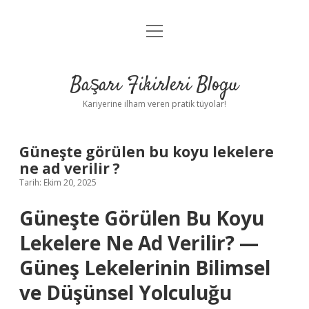
menüyü
Anasayfa
aç
Gizlilik Politikası
Başarı Fikirleri Blogu
Yasal Uyarı
Kariyerine ilham veren pratik tüyolar!
Hakkımızda
Güneşte görülen bu koyu lekelere
ne ad verilir ?
Tarih: Ekim 20, 2025
Güneşte Görülen Bu Koyu
Lekelere Ne Ad Verilir?
—
Güneş Lekelerinin Bilimsel
ve Düşünsel Yolculuğu