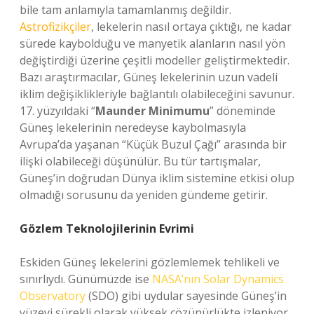
bile tam anlamıyla tamamlanmış değildir.
Astrofizikçiler
, lekelerin nasıl ortaya çıktığı, ne kadar
sürede kaybolduğu ve manyetik alanların nasıl yön
değiştirdiği üzerine çeşitli modeller geliştirmektedir.
Bazı araştırmacılar, Güneş lekelerinin uzun vadeli
iklim değişiklikleriyle bağlantılı olabileceğini savunur.
17. yüzyıldaki “
Maunder Minimumu
” döneminde
Güneş lekelerinin neredeyse kaybolmasıyla
Avrupa’da yaşanan “Küçük Buzul Çağı” arasında bir
ilişki olabileceği düşünülür. Bu tür tartışmalar,
Güneş’in doğrudan Dünya iklim sistemine etkisi olup
olmadığı sorusunu da yeniden gündeme getirir.
Gözlem Teknolojilerinin Evrimi
Eskiden Güneş lekelerini gözlemlemek tehlikeli ve
sınırlıydı. Günümüzde ise
NASA’nın Solar Dynamics
Observatory
(SDO) gibi uydular sayesinde Güneş’in
yüzeyi sürekli olarak yüksek çözünürlükte izleniyor.