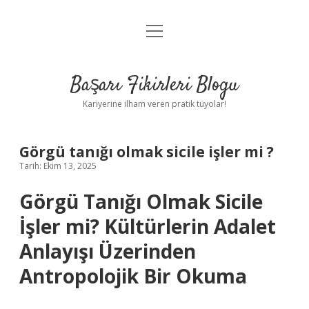
menüyü
Anasayfa
aç
Gizlilik Politikası
Başarı Fikirleri Blogu
Yasal Uyarı
Kariyerine ilham veren pratik tüyolar!
Hakkımızda
Görgü tanığı olmak sicile işler mi ?
Tarih: Ekim 13, 2025
Görgü Tanığı Olmak Sicile
İşler mi? Kültürlerin Adalet
Anlayışı Üzerinden
Antropolojik Bir Okuma