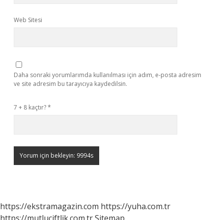
Web Sitesi
Daha sonraki yorumlarımda kullanılması için adım, e-posta adresim
ve site adresim bu tarayıcıya kaydedilsin.
7 + 8 kaçtır?
*
https://ekstramagazin.com
https://yuha.com.tr
https://mutluciftlik.com.tr
Sitemap