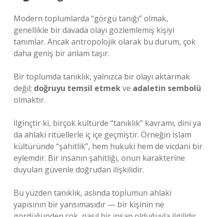
Modern toplumlarda “görgü tanığı” olmak,
genellikle bir davada olayı gözlemlemiş kişiyi
tanımlar. Ancak antropolojik olarak bu durum, çok
daha geniş bir anlam taşır.
Bir toplumda tanıklık, yalnızca bir olayı aktarmak
değil;
doğruyu temsil etmek
ve
adaletin sembolü
olmaktır.
İlginçtir ki, birçok kültürde “tanıklık” kavramı, dini ya
da ahlaki ritüellerle iç içe geçmiştir. Örneğin İslam
kültüründe “şahitlik”, hem hukuki hem de vicdani bir
eylemdir. Bir insanın şahitliği, onun karakterine
duyulan güvenle doğrudan ilişkilidir.
Bu yüzden tanıklık, aslında toplumun ahlaki
yapısının bir yansımasıdır — bir kişinin ne
gördüğünden çok, nasıl bir insan olduğuyla ilgilidir.