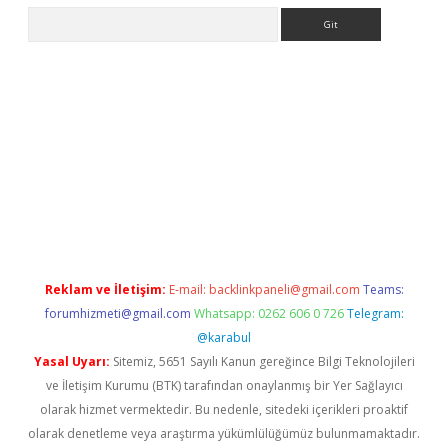
Arama
 bella casino giriş
Reklam ve İletişim:
E-mail:
backlinkpaneli@gmail.com
Teams:
forumhizmeti@gmail.com
Whatsapp: 0262 606 0 726
Telegram:
@karabul
Yasal Uyarı:
Sitemiz, 5651 Sayılı Kanun gereğince Bilgi Teknolojileri
ve İletişim Kurumu (BTK) tarafından onaylanmış bir Yer Sağlayıcı
olarak hizmet vermektedir. Bu nedenle, sitedeki içerikleri proaktif
olarak denetleme veya araştırma yükümlülüğümüz bulunmamaktadır.