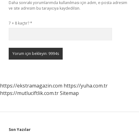
Daha sonraki yorumlarımda kullanılması için adım, e-posta adresim
ve site adresim bu tarayıcıya kaydedilsin.
7 + 8 kaçtır?
*
https://ekstramagazin.com
https://yuha.com.tr
https://mutluciftlik.com.tr
Sitemap
Sidebar
Son Yazılar