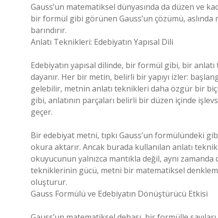
Gauss’un matematiksel dünyasında da düzen ve kaos 
bir formül gibi görünen Gauss’un çözümü, aslında m
barındırır.
Anlatı Teknikleri: Edebiyatın Yapısal Dili
Edebiyatın yapısal dilinde, bir formül gibi, bir anlat
dayanır. Her bir metin, belirli bir yapıyı izler: baş
gelebilir, metnin anlatı teknikleri daha özgür bir b
gibi, anlatının parçaları belirli bir düzen içinde iş
geçer.
Bir edebiyat metni, tıpkı Gauss’un formülündeki gib
okura aktarır. Ancak burada kullanılan anlatı teknik
okuyucunun yalnızca mantıkla değil, aynı zamanda du
tekniklerinin gücü, metni bir matematiksel denklem
oluşturur.
Gauss Formülü ve Edebiyatın Dönüştürücü Etkisi
Gauss’un matematiksel dehası, bir formülle sayıları 