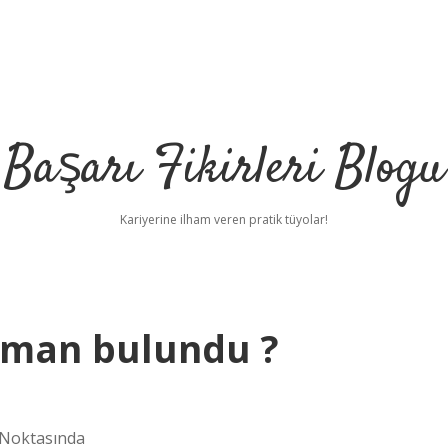
Başarı Fikirleri Blogu
Kariyerine ilham veren pratik tüyolar!
aman bulundu ?
 Noktasında