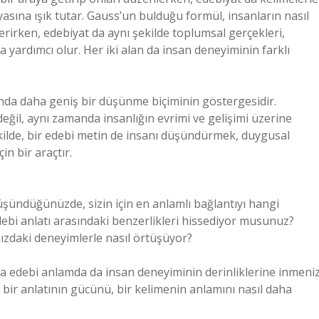
yasına ışık tutar. Gauss’un bulduğu formül, insanların nasıl
sterirken, edebiyat da aynı şekilde toplumsal gerçekleri,
a yardımcı olur. Her iki alan da insan deneyiminin farklı
ında daha geniş bir düşünme biçiminin göstergesidir.
ğil, aynı zamanda insanlığın evrimi ve gelişimi üzerine
kilde, bir edebi metin de insanı düşündürmek, duygusal
n bir araçtır.
üşündüğünüzde, sizin için en anlamlı bağlantıyı hangi
ebi anlatı arasındaki benzerlikleri hissediyor musunuz?
ızdaki deneyimlerle nasıl örtüşüyor?
a edebi anlamda da insan deneyiminin derinliklerine inmeniz
ir anlatının gücünü, bir kelimenin anlamını nasıl daha