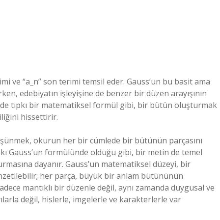
erimi ve “a_n” son terimi temsil eder. Gauss’un bu basit ama
ken, edebiyatın işleyişine de benzer bir düzen arayışının
e tıpkı bir matematiksel formül gibi, bir bütün oluşturmak
iğini hissettirir.
düşünmek, okurun her bir cümlede bir bütünün parçasını
ıpkı Gauss’un formülünde olduğu gibi, bir metin de temel
turmasına dayanır. Gauss’un matematiksel düzeyi, bir
nzetilebilir; her parça, büyük bir anlam bütününün
adece mantıklı bir düzenle değil, aynı zamanda duygusal ve
larla değil, hislerle, imgelerle ve karakterlerle var