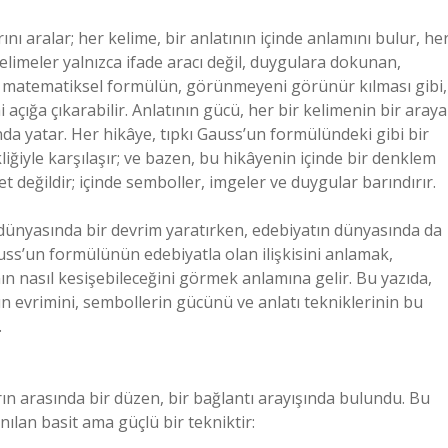
ını aralar; her kelime, bir anlatının içinde anlamını bulur, he
Kelimeler yalnızca ifade aracı değil, duygulara dokunan,
bir matematiksel formülün, görünmeyeni görünür kılması gibi,
açığa çıkarabilir. Anlatının gücü, her bir kelimenin bir araya
 yatar. Her hikâye, tıpkı Gauss’un formülündeki gibi bir
iğiyle karşılaşır; ve bazen, bu hikâyenin içinde bir denklem
 değildir; içinde semboller, imgeler ve duygular barındırır.
dünyasında bir devrim yaratırken, edebiyatın dünyasında da
ss’un formülünün edebiyatla olan ilişkisini anlamak,
n nasıl kesişebileceğini görmek anlamına gelir. Bu yazıda,
evrimini, sembollerin gücünü ve anlatı tekniklerinin bu
.
arın arasında bir düzen, bir bağlantı arayışında bulundu. Bu
nılan basit ama güçlü bir tekniktir: