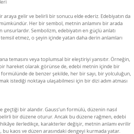
eri
r araya gelir ve belirli bir sonucu elde ederiz. Edebiyatın da
mümkündür. Her bir sembol, metnin anlamını bir arada
 unsurlardır. Sembolizm, edebiyatın en güçlü anlatı
yi temsil etmez, o şeyin içinde yatan daha derin anlamları
ana temasını veya toplumsal bir eleştiriyi yansıtır. Örneğin,
l bir hareket olarak görünse de, edebi metnin içinde bir
formülünde de benzer şekilde, her bir sayı, bir yolculuğun,
rmak istediği noktaya ulaşabilmesi için bir dizi adım atması
 geçtiği bir alandır. Gauss’un formülü, düzenin nasıl
belirli bir düzene oturur. Ancak bu düzene rağmen, edebi
ikâye ilerledikçe, karakterler değişir, metnin anlamı evrilir
ü, bu kaos ve düzen arasındaki dengeyi kurmada yatar.