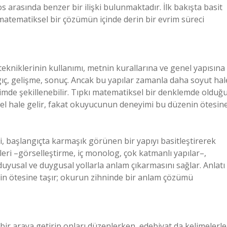
arasında benzer bir ilişki bulunmaktadır. İlk bakışta basit
atematiksel bir çözümün içinde derin bir evrim süreci
ı tekniklerinin kullanımı, metnin kurallarına ve genel yapısına
langıç, gelişme, sonuç. Ancak bu yapılar zamanla daha soyut hal
içimde şekillenebilir. Tıpkı matematiksel bir denklemde olduğ
levsel hale gelir, fakat okuyucunun deneyimi bu düzenin ötesin
i, başlangıçta karmaşık görünen bir yapıyı basitleştirerek
leri –görselleştirme, iç monolog, çok katmanlı yapılar–,
yusal ve duygusal yollarla anlam çıkarmasını sağlar. Anlatı
in ötesine taşır; okurun zihninde bir anlam çözümü
bir araya getirip onları düzenlerken, edebiyat da kelimelerle