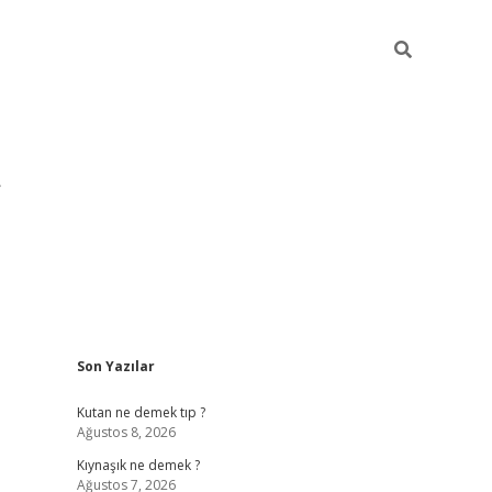
Sidebar
Son Yazılar
pia bella casino giriş
Kutan ne demek tıp ?
Ağustos 8, 2026
Kıynaşık ne demek ?
Ağustos 7, 2026