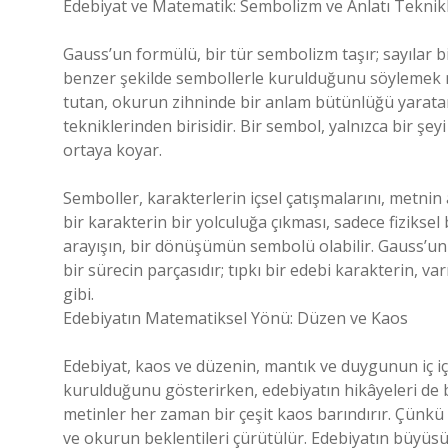
Edebiyat ve Matematik: Sembolizm ve Anlatı Teknikl
Gauss’un formülü, bir tür sembolizm taşır; sayılar bi
benzer şekilde sembollerle kurulduğunu söylemek 
tutan, okurun zihninde bir anlam bütünlüğü yaratan
tekniklerinden birisidir. Bir sembol, yalnızca bir şe
ortaya koyar.
Semboller, karakterlerin içsel çatışmalarını, metnin 
bir karakterin bir yolculuğa çıkması, sadece fizikse
arayışın, bir dönüşümün sembolü olabilir. Gauss’un 
bir sürecin parçasıdır; tıpkı bir edebi karakterin, va
gibi.
Edebiyatın Matematiksel Yönü: Düzen ve Kaos
Edebiyat, kaos ve düzenin, mantık ve duygunun iç içe
kurulduğunu gösterirken, edebiyatın hikâyeleri de 
metinler her zaman bir çeşit kaos barındırır. Çünkü h
ve okurun beklentileri çürütülür. Edebiyatın büyüs