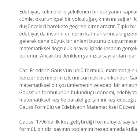
Edebiyat, kelimelerle şekillenen bir dünyanın kapılar
cümle, okurun içsel bir yolculuğa çıkmasını sağlar. 
düşünceleri harekete geçiren birer araçtır. Tıpkı 
edebiyat da insanın en derin katmanlarındaki gizemi 
gelerek daha büyük bir anlam bütünü oluşturmasında
matematiksel doğruluk arayışı içinde insanın gerçekl
bulunur. Ancak bu denklem yalnızca sayılardan ibaret
Carl Friedrich Gauss’un ünlü formülü, matematiğin 
benzer devrimlerin izlerini sürmek mümkündür. Gau
matematiksel bir çözümlemenin ve edebi bir anlatını
Gauss’un formülünün bulunduğu dönemi, edebiyatın 
matematiksel keşifle paralel gelişimini keşfedeceğiz
Gauss Formülü ve Edebiyatın Matematiksel Düzeni
Gauss, 1796’da ilk kez geliştirdiği formülüyle, sayıl
formül, bir dizi sayının toplamını hesaplamada kulla