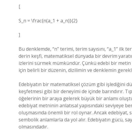
[
S_n = \frac{n(a_1 + a_n)}{2}
]
Bu denklemde, “n” terimi, terim sayısını, “a_1” ilk t
derin keşfi, matematiksel dünyada bir devrim yaratır
izlerini sürmek mümkündür. Çünkü edebi bir metin d
için belirli bir düzenin, dizilimin ve denklemin gereklil
Edebiyatın bir matematiksel çözüm gibi işlediğini 
keşfetmesi gibi bir deneyimi de içinde barındırır. T
öğelerinin bir araya gelerek büyük bir anlamı oluş
edebiyat metninin anlatısal yapısındaki seviyeye be
oluşmasında önemli bir rol oynar. Ancak edebiyat, s
sembolik anlamlarla da yol alır. Edebiyatın gücü, sayı
olmasındadır.