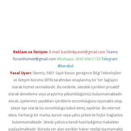
la casino giriş
Reklam ve İletişim:
E-mail:
backlinkpaneli@gmail.com
Teams:
forumhizmeti@gmail.com
Whatsapp: 0262 606 0 726
Telegram:
@karabul
Yasal Uyarı:
Sitemiz, 5651 Sayılı Kanun gereğince Bilgi Teknolojileri
ve İletişim Kurumu (BTK) tarafından onaylanmış bir Yer Sağlayıcı
olarak hizmet vermektedir. Bu nedenle, sitedeki içerikleri proaktif
olarak denetleme veya araştırma yükümlülüğümüz bulunmamaktadır.
Ancak, üyelerimiz yazdıkları içeriklerin sorumluluğunu taşımakta olup,
siteye üye olarak bu sorumluluğu kabul etmiş sayılırlar. Bu internet
sitesi, herhangi bir marka, kurum veya şahıs şirketi ile hiçbir bağlantısı
bulunmamaktadır. Sitede yalnızca kendi hazırladığımız makaleler
paylaşılmaktadır. Burada yer alan içerikler haber niteliği taşımamakta