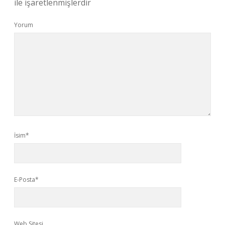
ile işaretlenmişlerdir
Yorum
İsim*
E-Posta*
Web Sitesi