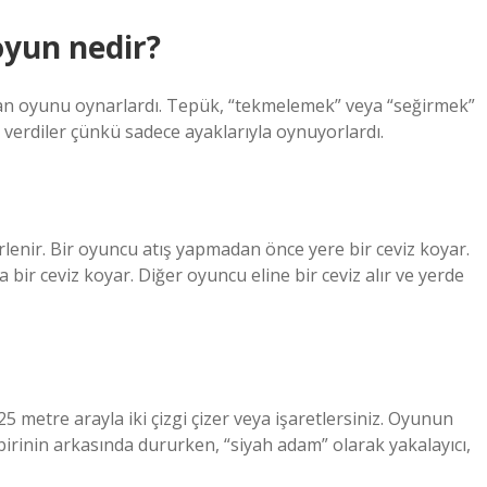
oyun nedir?
an oyunu oynarlardı. Tepük, “tekmelemek” veya “seğirmek”
verdiler çünkü sadece ayaklarıyla oynuyorlardı.
lirlenir. Bir oyuncu atış yapmadan önce yere bir ceviz koyar.
ir ceviz koyar. Diğer oyuncu eline bir ceviz alır ve yerde
5 metre arayla iki çizgi çizer veya işaretlersiniz. Oyunun
birinin arkasında dururken, “siyah adam” olarak yakalayıcı,