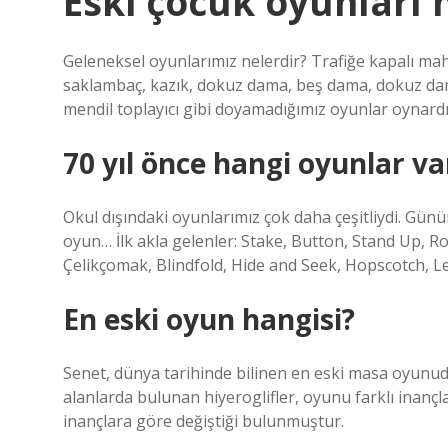
Eski çocuk oyunları 
Geleneksel oyunlarımız nelerdir? Trafiğe kapalı mah
saklambaç, kazık, dokuz dama, beş dama, dokuz dam
mendil toplayıcı gibi doyamadığımız oyunlar oynardı
70 yıl önce hangi oyunlar va
Okul dışındaki oyunlarımız çok daha çeşitliydi. Gün
oyun… İlk akla gelenler: Stake, Button, Stand Up, R
Çelikçomak, Blindfold, Hide and Seek, Hopscotch,
En eski oyun hangisi?
Senet, dünya tarihinde bilinen en eski masa oyunud
alanlarda bulunan hiyeroglifler, oyunu farklı inançlar
inançlara göre değiştiği bulunmuştur.