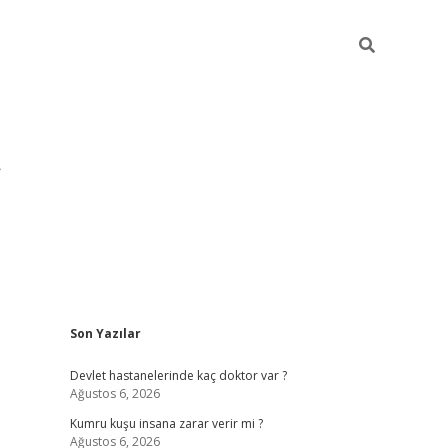
Sidebar
Son Yazılar
pia bella 
Devlet hastanelerinde kaç doktor var ?
Ağustos 6, 2026
Kumru kuşu insana zarar verir mi ?
Ağustos 6, 2026