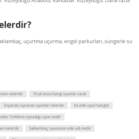
r: Kuzeydoğu Anadolu. Kafkaslar: Kuzeydoğu. Daha fazla
elerdir?
 saklambaç, uçurtma uçurma, engel parkurları, süngerle su
nları nelerdir
70 yıl önce hangi oyunlar vardı
Dışarıda oynanan oyunlar nelerdir
En eski oyun hangisi
kiden Türklerin oynadığı oyun nedir
arı nelerdir
Saklambaç oyununun eski adı nedir