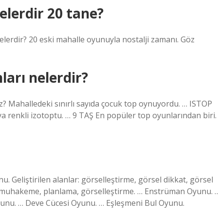
elerdir 20 tane?
lerdir? 20 eski mahalle oyunuyla nostalji zamanı. Göz
nları nelerdir?
z? Mahalledeki sınırlı sayıda çocuk top oynuyordu. … ISTOP
a renkli izotoptu. … 9 TAŞ En popüler top oyunlarından biri.
nu. Geliştirilen alanlar: görselleştirme, görsel dikkat, görsel
ar: muhakeme, planlama, görselleştirme. … Enstrüman Oyunu. 
yunu. … Deve Cücesi Oyunu. … Eşleşmeni Bul Oyunu.