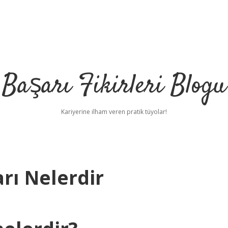
Başarı Fikirleri Blogu
Kariyerine ilham veren pratik tüyolar!
rı Nelerdir