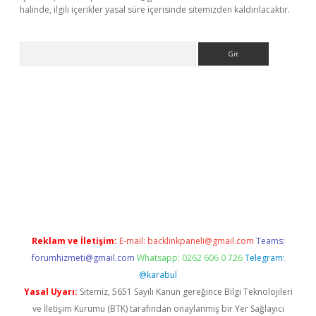
halinde, ilgili içerikler yasal süre içerisinde sitemizden kaldırılacaktır.
Arama
bella casino giriş
Reklam ve İletişim:
E-mail:
backlinkpaneli@gmail.com
Teams:
forumhizmeti@gmail.com
Whatsapp: 0262 606 0 726
Telegram:
@karabul
Yasal Uyarı:
Sitemiz, 5651 Sayılı Kanun gereğince Bilgi Teknolojileri
ve İletişim Kurumu (BTK) tarafından onaylanmış bir Yer Sağlayıcı