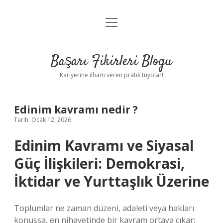
menüyü
Anasayfa
aç
Gizlilik Politikası
Başarı Fikirleri Blogu
Yasal Uyarı
Kariyerine ilham veren pratik tüyolar!
Hakkımızda
Edinim kavramı nedir ?
Tarih: Ocak 12, 2026
Edinim Kavramı ve Siyasal
Güç İlişkileri: Demokrasi,
İktidar ve Yurttaşlık Üzerine
Toplumlar ne zaman düzeni, adaleti veya hakları
konuşsa, en nihayetinde bir kavram ortaya çıkar: