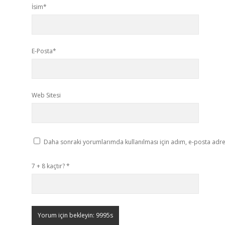
İsim*
E-Posta*
Web Sitesi
Daha sonraki yorumlarımda kullanılması için adım, e-posta adres
7 + 8 kaçtır?
*