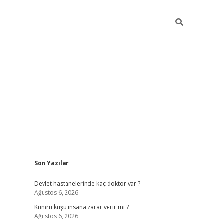
Sidebar
Son Yazılar
pia bella casino giriş
Devlet hastanelerinde kaç doktor var ?
Ağustos 6, 2026
Kumru kuşu insana zarar verir mi ?
Ağustos 6, 2026