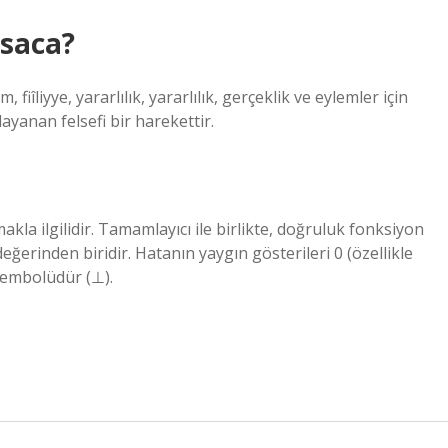
ısaca?
îliyye, yararlılık, yararlılık, gerçeklik ve eylemler için
yanan felsefi bir harekettir.
la ilgilidir. Tamamlayıcı ile birlikte, doğruluk fonksiyon
ğerinden biridir. Hatanın yaygın gösterileri 0 (özellikle
 sembolüdür (⊥).