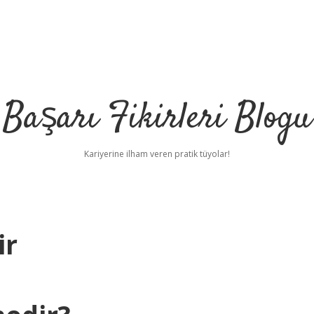
Başarı Fikirleri Blogu
Kariyerine ilham veren pratik tüyolar!
ir