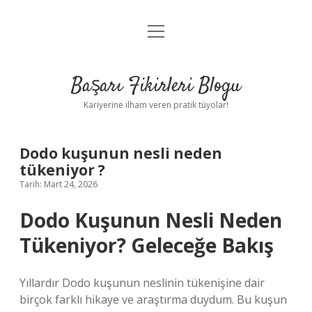
menüyü
Anasayfa
aç
Gizlilik Politikası
Başarı Fikirleri Blogu
Yasal Uyarı
Kariyerine ilham veren pratik tüyolar!
Hakkımızda
Dodo kuşunun nesli neden
tükeniyor ?
Tarih: Mart 24, 2026
Dodo Kuşunun Nesli Neden
Tükeniyor? Geleceğe Bakış
Yıllardır Dodo kuşunun neslinin tükenişine dair
birçok farklı hikaye ve araştırma duydum. Bu kuşun