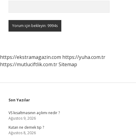
https://ekstramagazin.com
https://yuha.com.tr
https://mutluciftlik.com.tr
Sitemap
Sidebar
Son Yazılar
VS kısaltmasının açılımı nedir ?
Ağustos 9, 2026
Kutan ne demek tıp ?
Ağustos 8, 2026