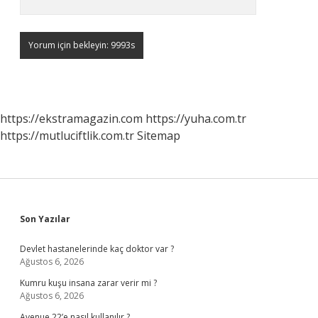
https://ekstramagazin.com
https://yuha.com.tr
https://mutluciftlik.com.tr
Sitemap
Sidebar
Son Yazılar
Devlet hastanelerinde kaç doktor var ?
Ağustos 6, 2026
Kumru kuşu insana zarar verir mi ?
Ağustos 6, 2026
Avenue 22’e nasıl kullanılır ?