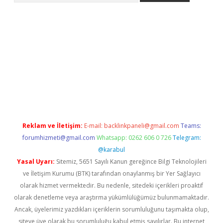
iriş
Reklam ve İletişim:
E-mail:
backlinkpaneli@gmail.com
Teams:
forumhizmeti@gmail.com
Whatsapp: 0262 606 0 726
Telegram:
@karabul
Yasal Uyarı:
Sitemiz, 5651 Sayılı Kanun gereğince Bilgi Teknolojileri
ve İletişim Kurumu (BTK) tarafından onaylanmış bir Yer Sağlayıcı
olarak hizmet vermektedir. Bu nedenle, sitedeki içerikleri proaktif
olarak denetleme veya araştırma yükümlülüğümüz bulunmamaktadır.
Ancak, üyelerimiz yazdıkları içeriklerin sorumluluğunu taşımakta olup,
siteye üye olarak bu sorumluluğu kabul etmiş sayılırlar. Bu internet