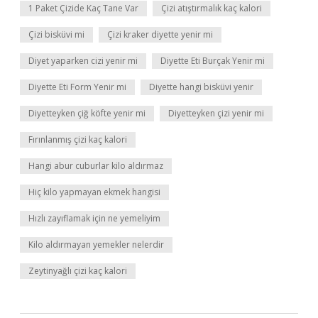
1 Paket Çizide Kaç Tane Var
Çizi atıştırmalık kaç kalori
Çizi bisküvi mi
Çizi kraker diyette yenir mi
Diyet yaparken cizi yenir mi
Diyette Eti Burçak Yenir mi
Diyette Eti Form Yenir mi
Diyette hangi bisküvi yenir
Diyetteyken çiğ köfte yenir mi
Diyetteyken çizi yenir mi
Fırınlanmış çizi kaç kalori
Hangi abur cuburlar kilo aldırmaz
Hiç kilo yapmayan ekmek hangisi
Hızlı zayıflamak için ne yemeliyim
Kilo aldırmayan yemekler nelerdir
Zeytinyağlı çizi kaç kalori