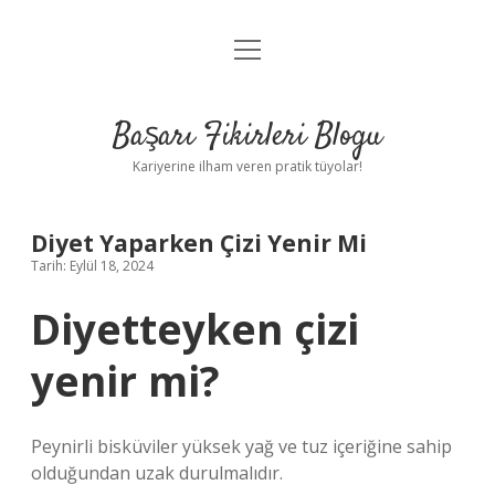
menüyü
Anasayfa
aç
Gizlilik Politikası
Başarı Fikirleri Blogu
Yasal Uyarı
Kariyerine ilham veren pratik tüyolar!
Hakkımızda
Diyet Yaparken Çizi Yenir Mi
Tarih: Eylül 18, 2024
Diyetteyken çizi
yenir mi?
Peynirli bisküviler yüksek yağ ve tuz içeriğine sahip
olduğundan uzak durulmalıdır.