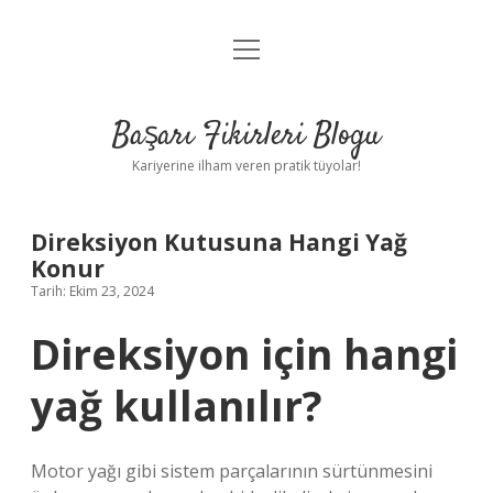
menüyü
Anasayfa
aç
Gizlilik Politikası
Başarı Fikirleri Blogu
Yasal Uyarı
Kariyerine ilham veren pratik tüyolar!
Hakkımızda
Direksiyon Kutusuna Hangi Yağ
Konur
Tarih: Ekim 23, 2024
Direksiyon için hangi
yağ kullanılır?
Motor yağı gibi sistem parçalarının sürtünmesini