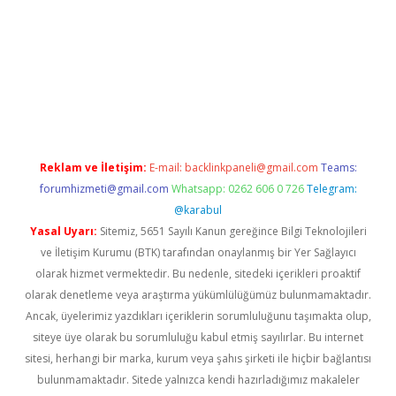
a casino giriş
Reklam ve İletişim:
E-mail:
backlinkpaneli@gmail.com
Teams:
forumhizmeti@gmail.com
Whatsapp: 0262 606 0 726
Telegram:
@karabul
Yasal Uyarı:
Sitemiz, 5651 Sayılı Kanun gereğince Bilgi Teknolojileri
ve İletişim Kurumu (BTK) tarafından onaylanmış bir Yer Sağlayıcı
olarak hizmet vermektedir. Bu nedenle, sitedeki içerikleri proaktif
olarak denetleme veya araştırma yükümlülüğümüz bulunmamaktadır.
Ancak, üyelerimiz yazdıkları içeriklerin sorumluluğunu taşımakta olup,
siteye üye olarak bu sorumluluğu kabul etmiş sayılırlar. Bu internet
sitesi, herhangi bir marka, kurum veya şahıs şirketi ile hiçbir bağlantısı
bulunmamaktadır. Sitede yalnızca kendi hazırladığımız makaleler