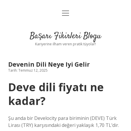
menüyü
Anasayfa
aç
Gizlilik Politikası
Başarı Fikirleri Blogu
Yasal Uyarı
Kariyerine ilham veren pratik tüyolar!
Hakkımızda
Devenin Dili Neye Iyi Gelir
Tarih: Temmuz 12, 2025
Deve dili fiyatı ne
kadar?
Şu anda bir Develocity para biriminin (DEVE) Türk
Lirası (TRY) karşısındaki değeri yaklaşık 1,70 TL’dir.