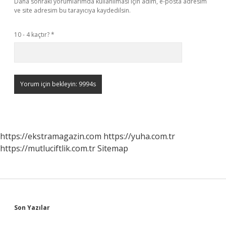
Daha sonraki yorumlarımda kullanılması için adım, e-posta adresim
ve site adresim bu tarayıcıya kaydedilsin.
10 - 4 kaçtır?
*
https://ekstramagazin.com
https://yuha.com.tr
https://mutluciftlik.com.tr
Sitemap
Sidebar
Son Yazılar