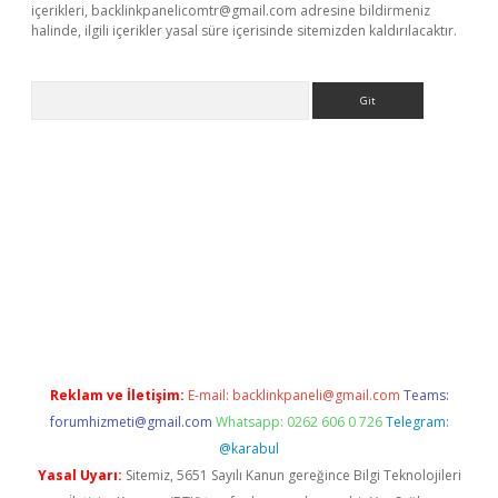
içerikleri,
backlinkpanelicomtr@gmail.com
adresine bildirmeniz
halinde, ilgili içerikler yasal süre içerisinde sitemizden kaldırılacaktır.
Arama
ella casino giriş
Reklam ve İletişim:
E-mail:
backlinkpaneli@gmail.com
Teams:
forumhizmeti@gmail.com
Whatsapp: 0262 606 0 726
Telegram:
@karabul
Yasal Uyarı:
Sitemiz, 5651 Sayılı Kanun gereğince Bilgi Teknolojileri