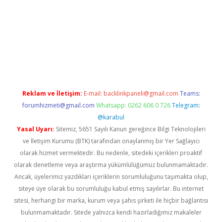
a casino giriş
Reklam ve İletişim:
E-mail:
backlinkpaneli@gmail.com
Teams:
forumhizmeti@gmail.com
Whatsapp: 0262 606 0 726
Telegram:
@karabul
Yasal Uyarı:
Sitemiz, 5651 Sayılı Kanun gereğince Bilgi Teknolojileri
ve İletişim Kurumu (BTK) tarafından onaylanmış bir Yer Sağlayıcı
olarak hizmet vermektedir. Bu nedenle, sitedeki içerikleri proaktif
olarak denetleme veya araştırma yükümlülüğümüz bulunmamaktadır.
Ancak, üyelerimiz yazdıkları içeriklerin sorumluluğunu taşımakta olup,
siteye üye olarak bu sorumluluğu kabul etmiş sayılırlar. Bu internet
sitesi, herhangi bir marka, kurum veya şahıs şirketi ile hiçbir bağlantısı
bulunmamaktadır. Sitede yalnızca kendi hazırladığımız makaleler