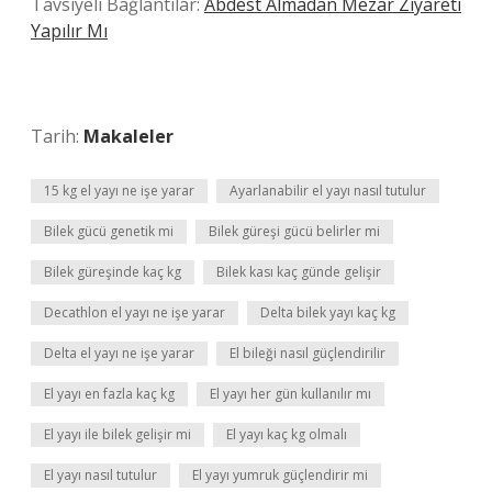
Tavsiyeli Bağlantılar:
Abdest Almadan Mezar Ziyareti
Yapılır Mı
Tarih:
Makaleler
15 kg el yayı ne işe yarar
Ayarlanabilir el yayı nasıl tutulur
Bilek gücü genetik mi
Bilek güreşi gücü belirler mi
Bilek güreşinde kaç kg
Bilek kası kaç günde gelişir
Decathlon el yayı ne işe yarar
Delta bilek yayı kaç kg
Delta el yayı ne işe yarar
El bileği nasıl güçlendirilir
El yayı en fazla kaç kg
El yayı her gün kullanılır mı
El yayı ile bilek gelişir mi
El yayı kaç kg olmalı
El yayı nasıl tutulur
El yayı yumruk güçlendirir mi