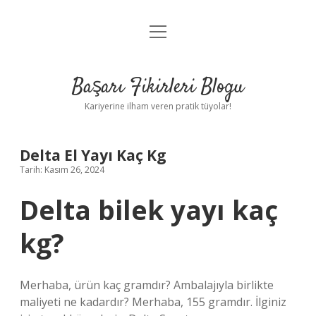
menüyü
Anasayfa
aç
Gizlilik Politikası
Başarı Fikirleri Blogu
Yasal Uyarı
Kariyerine ilham veren pratik tüyolar!
Hakkımızda
Delta El Yayı Kaç Kg
Tarih: Kasım 26, 2024
Delta bilek yayı kaç
kg?
Merhaba, ürün kaç gramdır? Ambalajıyla birlikte
maliyeti ne kadardır? Merhaba, 155 gramdır. İlginiz