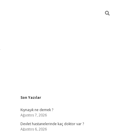
Sidebar
Son Yazılar
pia bella ca
Kıynaşık ne demek ?
Ağustos 7, 2026
Devlet hastanelerinde kaç doktor var ?
Ağustos 6, 2026