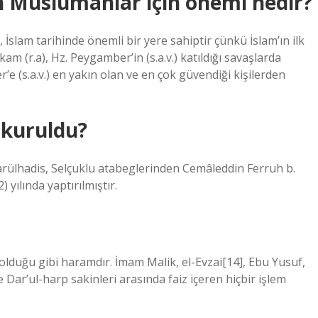
n Müslümanlar için önemi nedir?
 İslam tarihinde önemli bir yere sahiptir çünkü İslam’ın ilk
am (r.a), Hz. Peygamber’in (s.a.v.) katıldığı savaşlarda
’e (s.a.v.) en yakın olan ve en çok güvendiği kişilerden
 kuruldu?
rülhadis, Selçuklu atabeglerinden Cemâleddin Ferruh b.
 yılında yaptırılmıştır.
a olduğu gibi haramdır. İmam Malik, el-Evzai[14], Ebu Yusuf,
 Dar’ul-harp sakinleri arasında faiz içeren hiçbir işlem