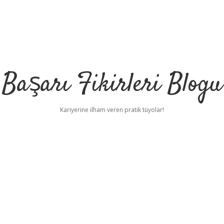
Başarı Fikirleri Blogu
Kariyerine ilham veren pratik tüyolar!