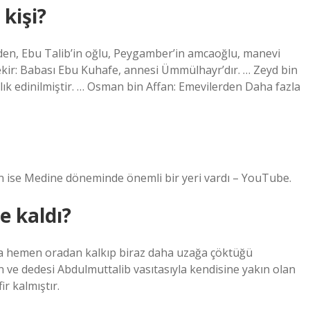
kişi?
rden, Ebu Talib’in oğlu, Peygamber’in amcaoğlu, manevi
ekir: Babası Ebu Kuhafe, annesi Ümmülhayr’dır. … Zeyd bin
tlık edinilmiştir. … Osman bin Affan: Emevilerden Daha fazla
n ise Medine döneminde önemli bir yeri vardı – YouTube.
 kaldı?
ra hemen oradan kalkıp biraz daha uzağa çöktüğü
n ve dedesi Abdulmuttalib vasıtasıyla kendisine yakın olan
r kalmıştır.