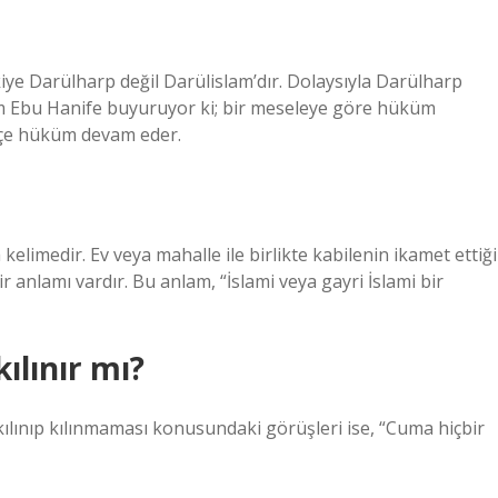
iye Darülharp değil Darülislam’dır. Dolaysıyla Darülharp
m Ebu Hanife buyuruyor ki; bir meseleye göre hüküm
etçe hüküm devam eder.
elimedir. Ev veya mahalle ile birlikte kabilenin ikamet ettiği
r anlamı vardır. Bu anlam, “İslami veya gayri İslami bir
ılınır mı?
lınıp kılınmaması konusundaki görüşleri ise, “Cuma hiçbir