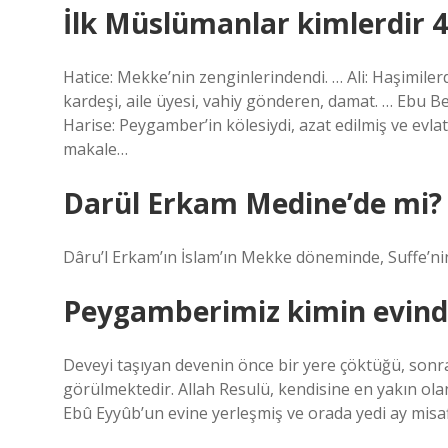
İlk Müslümanlar kimlerdir 4 
Hatice: Mekke’nin zenginlerindendi. … Ali: Haşimile
kardeşi, aile üyesi, vahiy gönderen, damat. … Ebu B
Harise: Peygamber’in kölesiydi, azat edilmiş ve evla
makale…
Darül Erkam Medine’de mi?
Dâru’l Erkam’ın İslam’ın Mekke döneminde, Suffe’ni
Peygamberimiz kimin evinde
Deveyi taşıyan devenin önce bir yere çöktüğü, son
görülmektedir. Allah Resulü, kendisine en yakın ola
Ebû Eyyûb’un evine yerleşmiş ve orada yedi ay misafi