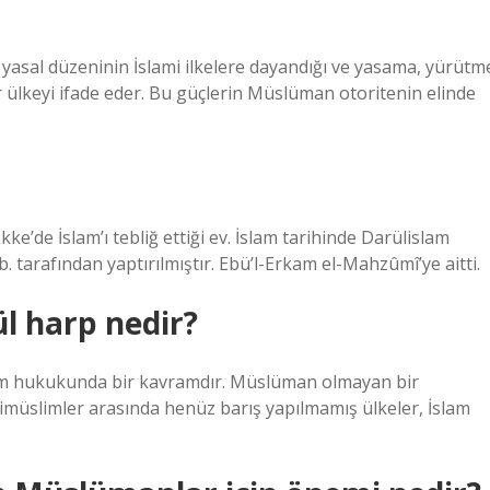
e yasal düzeninin İslami ilkelere dayandığı ve yasama, yürütm
r ülkeyi ifade eder. Bu güçlerin Müslüman otoritenin elinde
e’de İslam’ı tebliğ ettiği ev. İslam tarihinde Darülislam
 tarafından yaptırılmıştır. Ebü’l-Erkam el-Mahzûmî’ye aitti.
l harp nedir?
rimüslimler arasında henüz barış yapılmamış ülkeler, İslam