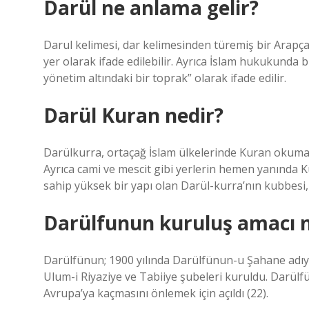
Darül ne anlama gelir?
Darul kelimesi, dar kelimesinden türemiş bir Arapça k
yer olarak ifade edilebilir. Ayrıca İslam hukukunda bi
yönetim altındaki bir toprak” olarak ifade edilir.
Darül Kuran nedir?
Darülkurra, ortaçağ İslam ülkelerinde Kuran okuma
Ayrıca cami ve mescit gibi yerlerin hemen yanında K
sahip yüksek bir yapı olan Darül-kurra’nın kubbesi,
Darülfunun kuruluş amacı n
Darülfünun; 1900 yılında Darülfünun-u Şahane adıyla 
Ulum-i Riyaziye ve Tabiiye şubeleri kuruldu. Darü
Avrupa’ya kaçmasını önlemek için açıldı (22).