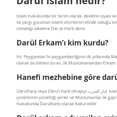
Darül İslâm nedir?
İslam hukukunda bir terim olarak, devletin siyasi v
ve yargı gücünün İslami otoritenin elinde olduğu bi
olmadığı ülkelere Dar al-Harb denir.
Darül Erkam’ı kim kurdu?
Hz. Peygamber’in peygamberliğinin ilk yıllarında Mekk
olarak da bilinen bu ev, ilk Müslümanlardan Erkam b.
Hanefi mezhebine göre darü
Dârülharp veya Dârü’l-harb (Arapça: دار الحرب), İslam hukukunda bir kavramdır. Müslüman olmayan bir
yöneticinin yönettiği yerler ve Müslümanlar ile gay
hukukunda Darülharb olarak kabul edilir.