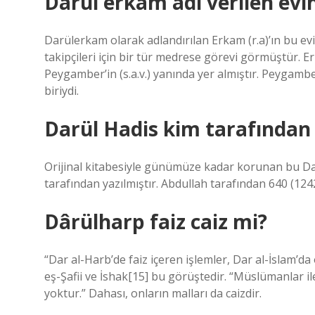
Darül erkam adı verilen evi
Darülerkam olarak adlandırılan Erkam (r.a)’ın bu evi,
takipçileri için bir tür medrese görevi görmüştür. Erk
Peygamber’in (s.a.v.) yanında yer almıştır. Peygamber
biriydi.
Darül Hadis kim tarafından
Orijinal kitabesiyle günümüze kadar korunan bu Da
tarafından yazılmıştır. Abdullah tarafından 640 (1242)
Dârülharp faiz caiz mi?
“Dar al-Harb’de faiz içeren işlemler, Dar al-İslam’d
eş-Şafii ve İshak[15] bu görüştedir. “Müslümanlar ile
yoktur.” Dahası, onların malları da caizdir.