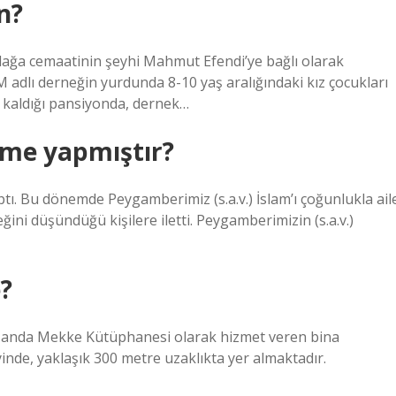
n?
lağa cemaatinin şeyhi Mahmut Efendi’ye bağlı olarak
 adlı derneğin yurdunda 8-10 yaş aralığındaki kız çocukları
kaldığı pansiyonda, dernek…
ime yapmıştır?
aptı. Bu dönemde Peygamberimiz (s.a.v.) İslam’ı çoğunlukla ail
ğini düşündüğü kişilere iletti. Peygamberimizin (s.a.v.)
?
 anda Mekke Kütüphanesi olarak hizmet veren bina
yinde, yaklaşık 300 metre uzaklıkta yer almaktadır.