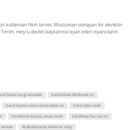
in kullanılan fıkıh terimi. Müslüman olmayan bir devletin
mi. Terim, meşru devlet başkanına isyan eden isyancıların
rül Erkam hangi cemaatin
Darül Erkam Medinede mi
Darül harpte cuma namazı kılınır mı
Darül İslâm nedir
ir
Darülfunun kuruluş amacı nedir
Dârülharp faiz caiz mi
i nerede
İlk Müslümanlar kimlerdir 4 kişi