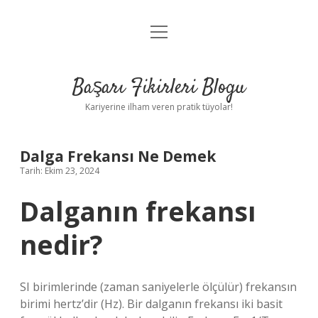
menüyü
Anasayfa
aç
Gizlilik Politikası
Başarı Fikirleri Blogu
Yasal Uyarı
Kariyerine ilham veren pratik tüyolar!
Hakkımızda
Dalga Frekansı Ne Demek
Tarih: Ekim 23, 2024
Dalganın frekansı
nedir?
SI birimlerinde (zaman saniyelerle ölçülür) frekansın
birimi hertz’dir (Hz). Bir dalganın frekansı iki basit