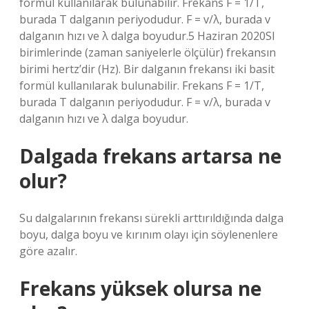
formül kullanılarak bulunabilir. Frekans F = 1/T,
burada T dalganın periyodudur. F = v/λ, burada v
dalganın hızı ve λ dalga boyudur.5 Haziran 2020SI
birimlerinde (zaman saniyelerle ölçülür) frekansın
birimi hertz’dir (Hz). Bir dalganın frekansı iki basit
formül kullanılarak bulunabilir. Frekans F = 1/T,
burada T dalganın periyodudur. F = v/λ, burada v
dalganın hızı ve λ dalga boyudur.
Dalgada frekans artarsa ne
olur?
Su dalgalarının frekansı sürekli arttırıldığında dalga
boyu, dalga boyu ve kırınım olayı için söylenenlere
göre azalır.
Frekans yüksek olursa ne