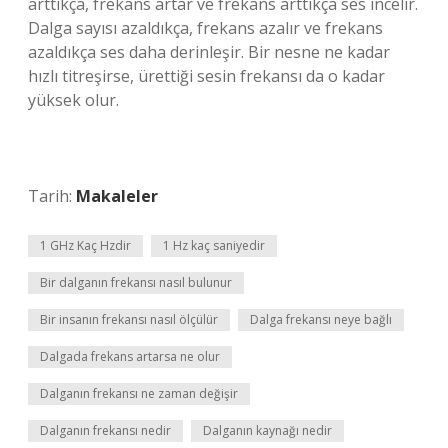
arttıkça, frekans artar ve frekans arttıkça ses incelir.
Dalga sayısı azaldıkça, frekans azalır ve frekans
azaldıkça ses daha derinleşir. Bir nesne ne kadar
hızlı titreşirse, ürettiği sesin frekansı da o kadar
yüksek olur.
Tarih:
Makaleler
1 GHz Kaç Hzdir
1 Hz kaç saniyedir
Bir dalganın frekansı nasıl bulunur
Bir insanın frekansı nasıl ölçülür
Dalga frekansı neye bağlı
Dalgada frekans artarsa ne olur
Dalganın frekansı ne zaman değişir
Dalganın frekansı nedir
Dalganın kaynağı nedir