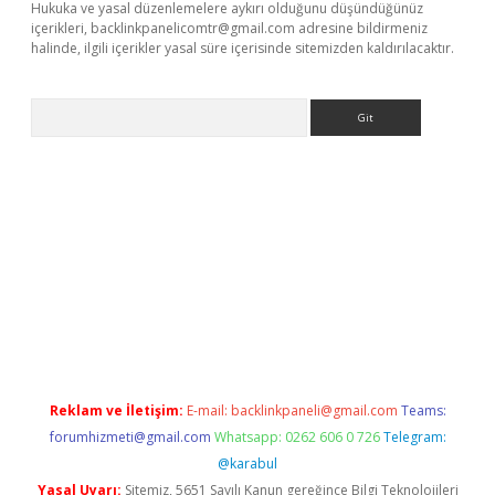
Hukuka ve yasal düzenlemelere aykırı olduğunu düşündüğünüz
içerikleri,
backlinkpanelicomtr@gmail.com
adresine bildirmeniz
halinde, ilgili içerikler yasal süre içerisinde sitemizden kaldırılacaktır.
Arama
a casino giriş
Reklam ve İletişim:
E-mail:
backlinkpaneli@gmail.com
Teams:
forumhizmeti@gmail.com
Whatsapp: 0262 606 0 726
Telegram:
@karabul
Yasal Uyarı:
Sitemiz, 5651 Sayılı Kanun gereğince Bilgi Teknolojileri