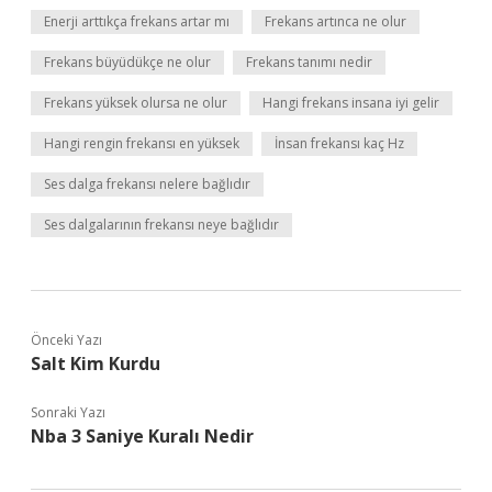
Enerji arttıkça frekans artar mı
Frekans artınca ne olur
Frekans büyüdükçe ne olur
Frekans tanımı nedir
Frekans yüksek olursa ne olur
Hangi frekans insana iyi gelir
Hangi rengin frekansı en yüksek
İnsan frekansı kaç Hz
Ses dalga frekansı nelere bağlıdır
Ses dalgalarının frekansı neye bağlıdır
Önceki Yazı
Salt Kim Kurdu
Sonraki Yazı
Nba 3 Saniye Kuralı Nedir