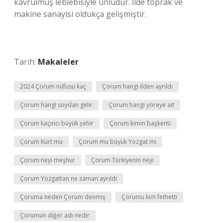
kavrulmuş leblebisiyle ünlüdür. İlde toprak ve
makine sanayisi oldukça gelişmiştir.
Tarih:
Makaleler
2024 Çorum nüfusu kaç
Çorum hangi ilden ayrıldı
Çorum hangi soydan gelir
Çorum hangi yöreye ait
Çorum kaçıncı büyük şehir
Çorum kimin başkenti
Çorum Kürt mü
Çorum mu büyük Yozgat mı
Çorum neyi meşhur
Çorum Türkiyenin neyi
Çorum Yozgattan ne zaman ayrıldı
Çoruma neden Çorum denmiş
Çorumu kim fethetti
Çorumun diğer adı nedir