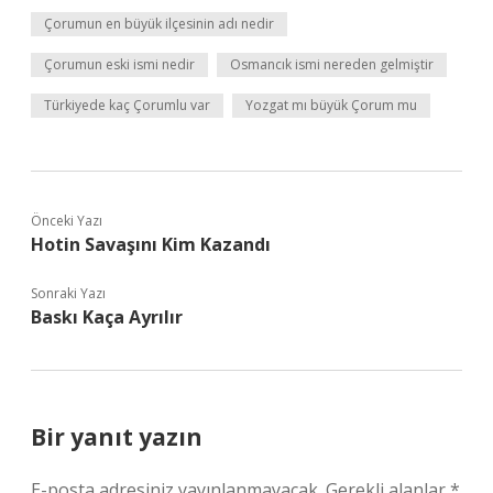
Çorumun en büyük ilçesinin adı nedir
Çorumun eski ismi nedir
Osmancık ismi nereden gelmiştir
Türkiyede kaç Çorumlu var
Yozgat mı büyük Çorum mu
Önceki Yazı
Hotin Savaşını Kim Kazandı
Sonraki Yazı
Baskı Kaça Ayrılır
Bir yanıt yazın
E-posta adresiniz yayınlanmayacak.
Gerekli alanlar
*