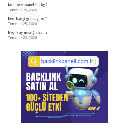
Kompozit panel kaç kg ?
Temmuz 25, 2026
Kedi hangi gruba girer ?
Temmuz 25, 2026
Irkçılık ayrımcılığı nedir ?
Temmuz 23, 2026