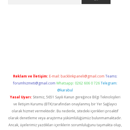
a casino giriş
Reklam ve İletişim:
E-mail:
backlinkpaneli@gmail.com
Teams:
forumhizmeti@gmail.com
Whatsapp: 0262 606 0 726
Telegram:
@karabul
Yasal Uyarı:
Sitemiz, 5651 Sayılı Kanun gereğince Bilgi Teknolojileri
ve İletişim Kurumu (BTK) tarafından onaylanmış bir Yer Sağlayıcı
olarak hizmet vermektedir. Bu nedenle, sitedeki içerikleri proaktif
olarak denetleme veya araştırma yükümlülüğümüz bulunmamaktadır.
Ancak, üyelerimiz yazdıkları içeriklerin sorumluluğunu taşımakta olup,