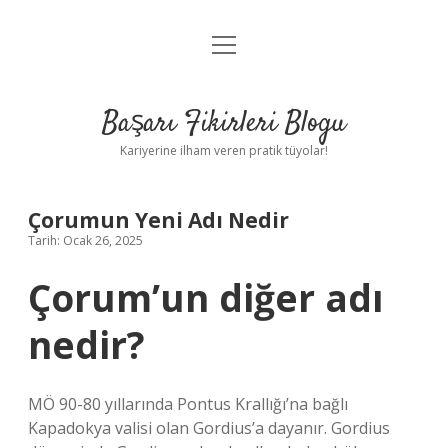
menüyü
Anasayfa
aç
Gizlilik Politikası
Başarı Fikirleri Blogu
Yasal Uyarı
Kariyerine ilham veren pratik tüyolar!
Hakkımızda
Çorumun Yeni Adı Nedir
Tarih: Ocak 26, 2025
Çorum’un diğer adı
nedir?
MÖ 90-80 yıllarında Pontus Krallığı’na bağlı
Kapadokya valisi olan Gordius’a dayanır. Gordius