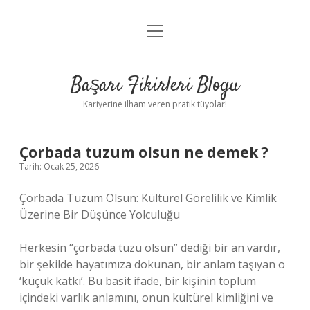
menüyü
Anasayfa
aç
Gizlilik Politikası
Başarı Fikirleri Blogu
Yasal Uyarı
Kariyerine ilham veren pratik tüyolar!
Hakkımızda
Çorbada tuzum olsun ne demek ?
Tarih: Ocak 25, 2026
Çorbada Tuzum Olsun: Kültürel Görelilik ve Kimlik
Üzerine Bir Düşünce Yolculuğu
Herkesin “çorbada tuzu olsun” dediği bir an vardır,
bir şekilde hayatımıza dokunan, bir anlam taşıyan o
‘küçük katkı’. Bu basit ifade, bir kişinin toplum
içindeki varlık anlamını, onun kültürel kimliğini ve