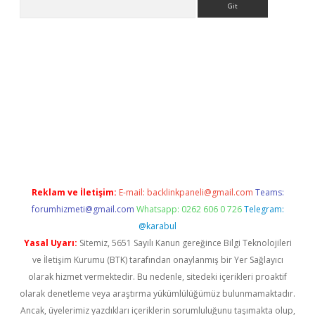
lla casino giriş
Reklam ve İletişim:
E-mail:
backlinkpaneli@gmail.com
Teams:
forumhizmeti@gmail.com
Whatsapp: 0262 606 0 726
Telegram:
@karabul
Yasal Uyarı:
Sitemiz, 5651 Sayılı Kanun gereğince Bilgi Teknolojileri
ve İletişim Kurumu (BTK) tarafından onaylanmış bir Yer Sağlayıcı
olarak hizmet vermektedir. Bu nedenle, sitedeki içerikleri proaktif
olarak denetleme veya araştırma yükümlülüğümüz bulunmamaktadır.
Ancak, üyelerimiz yazdıkları içeriklerin sorumluluğunu taşımakta olup,