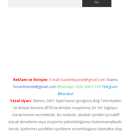
a casino giriş
Reklam ve İletişim:
E-mail:
backlinkpaneli@gmail.com
Teams:
forumhizmeti@gmail.com
Whatsapp: 0262 606 0 726
Telegram:
@karabul
Yasal Uyarı:
Sitemiz, 5651 Sayılı Kanun gereğince Bilgi Teknolojileri
ve İletişim Kurumu (BTK) tarafından onaylanmış bir Yer Sağlayıcı
olarak hizmet vermektedir. Bu nedenle, sitedeki içerikleri proaktif
olarak denetleme veya araştırma yükümlülüğümüz bulunmamaktadır.
Ancak, üyelerimiz yazdıkları içeriklerin sorumluluğunu taşımakta olup,