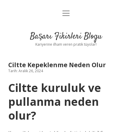
menüyü
Anasayfa
aç
Gizlilik Politikası
Başarı Fikirleri Blogu
Yasal Uyarı
Kariyerine ilham veren pratik tüyolar!
Hakkımızda
Ciltte Kepeklenme Neden Olur
Tarih: Aralık 26, 2024
Ciltte kuruluk ve
pullanma neden
olur?