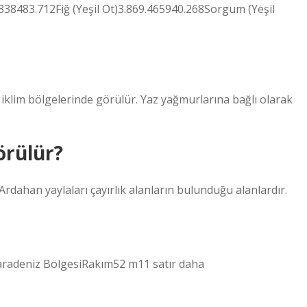
.338483.712Fiğ (Yeşil Ot)3.869.465940.268Sorgum (Yeşil
l iklim bölgelerinde görülür. Yaz yağmurlarına bağlı olarak
örülür?
rdahan yaylaları çayırlık alanların bulunduğu alanlardır.
Karadeniz BölgesiRakım52 m11 satır daha