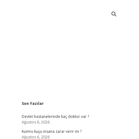
Sidebar
Son Yazılar
pia bella c
Devlet hastanelerinde kaç doktor var ?
Ağustos 6, 2026
Kumru kuşu insana zarar verir mi ?
Ağustos 6, 2026