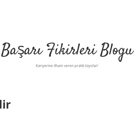
Başarı Fikirleri Blogu
Kariyerine ilham veren pratik tüyolar!
dir