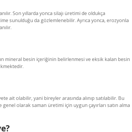
lır. Son yıllarda yonca silajı üretimi de oldukça
time sunulduğu da gözlemlenebilir. Ayrıca yonca, erozyonla
nılır.
ın mineral besin içeriğinin belirlenmesi ve eksik kalan besin
ekmektedir.
te ait olabilir, yani bireyler arasında alınıp satılabilir. Bu
e genel olarak saman üretimi için uygun çayırları satın alma
ye?