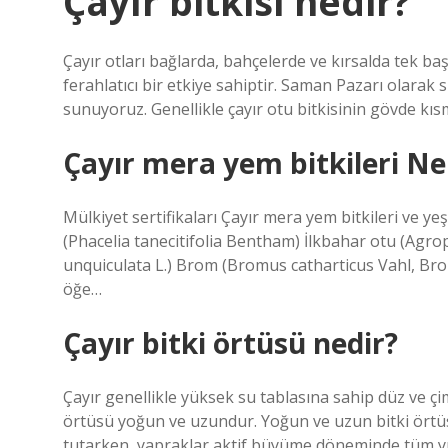
Çayır bitkisi nedir?
Çayır otları bağlarda, bahçelerde ve kırsalda tek ba
ferahlatıcı bir etkiye sahiptir. Saman Pazarı olarak s
sunuyoruz. Genellikle çayır otu bitkisinin gövde kısmı
Çayır mera yem bitkileri Ne
Mülkiyet sertifikaları Çayır mera yem bitkileri ve ye
(Phacelia tanecitifolia Bentham) İlkbahar otu (Agro
unquiculata L.) Brom (Bromus catharticus Vahl, Bro
öğe…
Çayır bitki örtüsü nedir?
Çayır genellikle yüksek su tablasına sahip düz ve ç
örtüsü yoğun ve uzundur. Yoğun ve uzun bitki örtüsü
tutarken, yapraklar aktif büyüme döneminde tüm yü