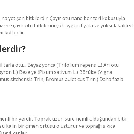
şına yetişen bitkilerdir. Çayır otu nane benzeri kokusuyla
izlere çayır otu bitkilerini çok uygun fiyata ve yüksek kalited
 kullanılır.
lerdir?
şil tarla otu… Beyaz yonca (Trifolium repens L.) Arı otu
pyron L.) Bezelye (Pisum sativum L.) Börülce (Vigna
mus sitchensis Trin, Bromus auleticus Trin.) Daha fazla
imenli bir yerdir. Toprak uzun süre nemli olduğundan bitki
 kalın bir çimen örtüsü oluşturur ve toprağı sıkıca
zeyi kaplar.