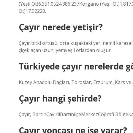
(Yeşil Ot)6.351.0524.386.237Korgano (Yeşil Ot)1.817
Ot)17.92220.
Çayır nerede yetişir?
Çayır bitki örtüsü, orta kuşaktaki yarı nemli karasa
çiçek açan uzun, yemyeşil otlardan oluşur.
Türkiyede çayır nerelerde g
Kuzey Anadolu Dağları, Toroslar, Erzurum, Kars ve A
Çayır hangi şehirde?
Çayır, BartınÇayırİlBartınİlçeMerkezCoğrafi Bölge
Çayır yoncası ne işe yarar?