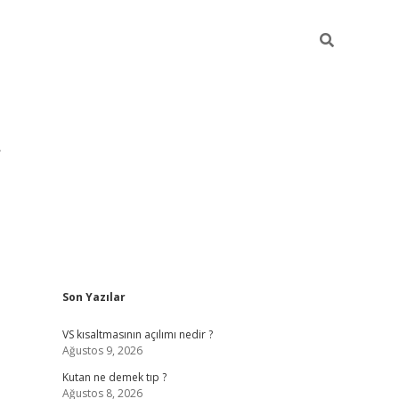
Sidebar
Son Yazılar
pia bella cas
VS kısaltmasının açılımı nedir ?
Ağustos 9, 2026
Kutan ne demek tıp ?
Ağustos 8, 2026