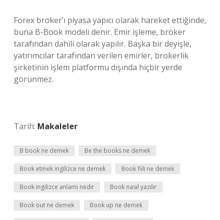
Forex broker’ı piyasa yapıcı olarak hareket ettiğinde,
buna B-Book modeli denir. Emir işleme, broker
tarafından dahili olarak yapılır. Başka bir deyişle,
yatırımcılar tarafından verilen emirler, brokerlik
şirketinin işlem platformu dışında hiçbir yerde
görünmez.
Tarih:
Makaleler
B book ne demek
Be the books ne demek
Book etmek ingilizce ne demek
Book fiili ne demek
Book ingilizce anlami nedir
Book nasıl yazılır
Book out ne demek
Book up ne demek