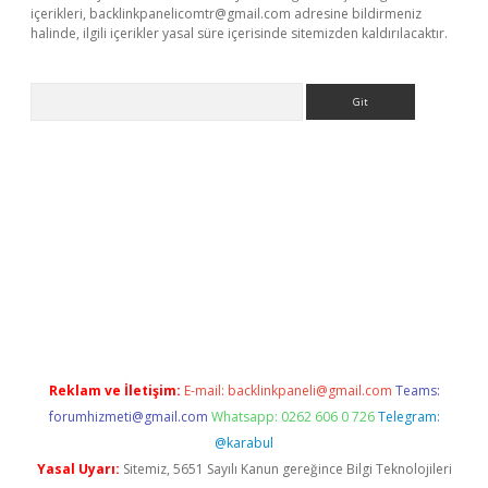
içerikleri,
backlinkpanelicomtr@gmail.com
adresine bildirmeniz
halinde, ilgili içerikler yasal süre içerisinde sitemizden kaldırılacaktır.
Arama
 bella casino giriş
Reklam ve İletişim:
E-mail:
backlinkpaneli@gmail.com
Teams:
forumhizmeti@gmail.com
Whatsapp: 0262 606 0 726
Telegram:
@karabul
Yasal Uyarı:
Sitemiz, 5651 Sayılı Kanun gereğince Bilgi Teknolojileri