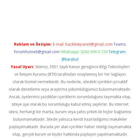
la casino giriş
Reklam ve İletişim:
E-mail:
backlinkpaneli@gmail.com
Teams:
forumhizmeti@gmail.com
Whatsapp: 0262 606 0 726
Telegram:
@karabul
Yasal Uyarı:
Sitemiz, 5651 Sayılı Kanun gereğince Bilgi Teknolojileri
ve İletişim Kurumu (BTK) tarafından onaylanmış bir Yer Sağlayıcı
olarak hizmet vermektedir. Bu nedenle, sitedeki içerikleri proaktif
olarak denetleme veya araştırma yükümlülüğümüz bulunmamaktadır.
Ancak, üyelerimiz yazdıkları içeriklerin sorumluluğunu taşımakta olup,
siteye üye olarak bu sorumluluğu kabul etmiş sayılırlar. Bu internet
sitesi, herhangi bir marka, kurum veya şahıs şirketi ile hiçbir bağlantısı
bulunmamaktadır. Sitede yalnızca kendi hazırladığımız makaleler
paylaşılmaktadır. Burada yer alan içerikler haber niteliği taşımamakta
olup, gerçek kurum ve kişiler hakkında paylaşım yapılmamaktadır.