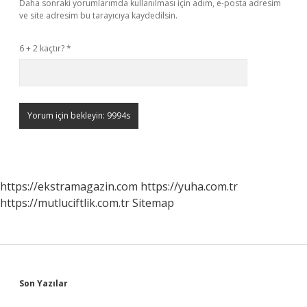
Daha sonraki yorumlarımda kullanılması için adım, e-posta adresim
ve site adresim bu tarayıcıya kaydedilsin.
6 + 2 kaçtır?
*
https://ekstramagazin.com
https://yuha.com.tr
https://mutluciftlik.com.tr
Sitemap
Sidebar
Son Yazılar