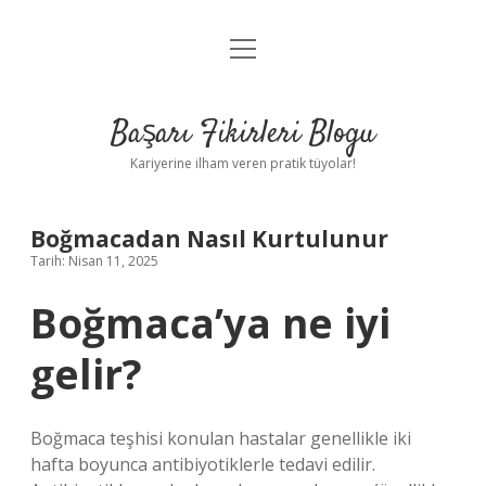
menüyü
Anasayfa
aç
Gizlilik Politikası
Başarı Fikirleri Blogu
Yasal Uyarı
Kariyerine ilham veren pratik tüyolar!
Hakkımızda
Boğmacadan Nasıl Kurtulunur
Tarih: Nisan 11, 2025
Boğmaca’ya ne iyi
gelir?
Boğmaca teşhisi konulan hastalar genellikle iki
hafta boyunca antibiyotiklerle tedavi edilir.