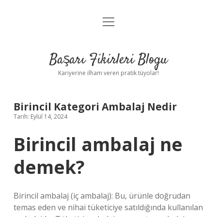
menüyü
Anasayfa
aç
Gizlilik Politikası
Başarı Fikirleri Blogu
Yasal Uyarı
Kariyerine ilham veren pratik tüyolar!
Hakkımızda
Birincil Kategori Ambalaj Nedir
Tarih: Eylül 14, 2024
Birincil ambalaj ne
demek?
Birincil ambalaj (iç ambalaj): Bu, ürünle doğrudan
temas eden ve nihai tüketiciye satıldığında kullanılan