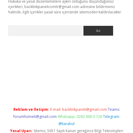
Hukuka ve yasal düzenlemelere aykırı olduğunu düşündüğünüz
içerikleri,
backlinkpanelicomtr@gmail.com
adresine bildirmeniz
halinde, ilgili içerikler yasal süre içerisinde sitemizden kaldırılacaktır.
Arama
a casino giriş
Reklam ve İletişim:
E-mail:
backlinkpaneli@gmail.com
Teams:
forumhizmeti@gmail.com
Whatsapp: 0262 606 0 726
Telegram:
@karabul
Yasal Uyarı:
Sitemiz, 5651 Sayılı Kanun gereğince Bilgi Teknolojileri