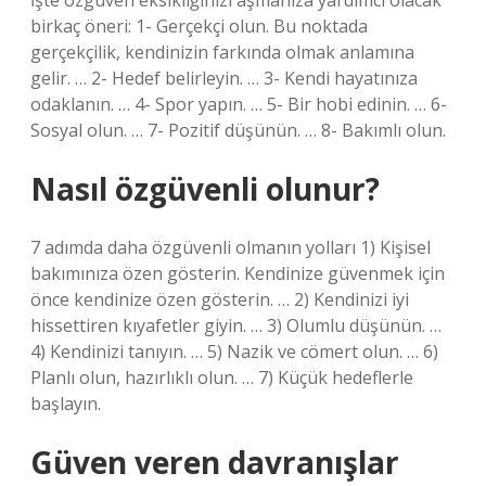
İşte özgüven eksikliğinizi aşmanıza yardımcı olacak
birkaç öneri: 1- Gerçekçi olun. Bu noktada
gerçekçilik, kendinizin farkında olmak anlamına
gelir. … 2- Hedef belirleyin. … 3- Kendi hayatınıza
odaklanın. … 4- Spor yapın. … 5- Bir hobi edinin. … 6-
Sosyal olun. … 7- Pozitif düşünün. … 8- Bakımlı olun.
Nasıl özgüvenli olunur?
7 adımda daha özgüvenli olmanın yolları 1) Kişisel
bakımınıza özen gösterin. Kendinize güvenmek için
önce kendinize özen gösterin. … 2) Kendinizi iyi
hissettiren kıyafetler giyin. … 3) Olumlu düşünün. …
4) Kendinizi tanıyın. … 5) Nazik ve cömert olun. … 6)
Planlı olun, hazırlıklı olun. … 7) Küçük hedeflerle
başlayın.
Güven veren davranışlar