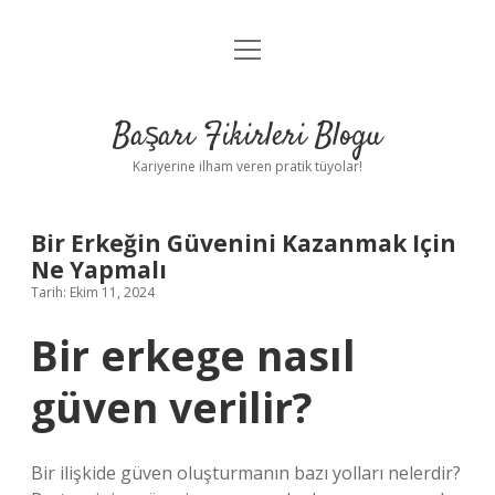
menüyü
Anasayfa
aç
Gizlilik Politikası
Başarı Fikirleri Blogu
Yasal Uyarı
Kariyerine ilham veren pratik tüyolar!
Hakkımızda
Bir Erkeğin Güvenini Kazanmak Için
Ne Yapmalı
Tarih: Ekim 11, 2024
Bir erkege nasıl
güven verilir?
Bir ilişkide güven oluşturmanın bazı yolları nelerdir?