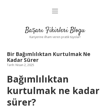
menüyü
Anasayfa
aç
Gizlilik Politikası
Başarı Fikirleri Blogu
Yasal Uyarı
Kariyerine ilham veren pratik tüyolar!
Hakkımızda
Bir Bağımlılıktan Kurtulmak Ne
Kadar Sürer
Tarih: Nisan 2, 2025
Bağımlılıktan
kurtulmak ne kadar
sürer?