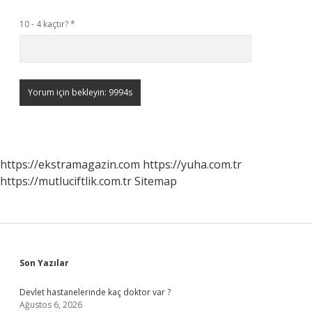
10 - 4 kaçtır?
*
https://ekstramagazin.com
https://yuha.com.tr
https://mutluciftlik.com.tr
Sitemap
Sidebar
Son Yazılar
Devlet hastanelerinde kaç doktor var ?
Ağustos 6, 2026