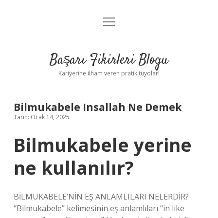
menüyü
Anasayfa
aç
Gizlilik Politikası
Başarı Fikirleri Blogu
Yasal Uyarı
Kariyerine ilham veren pratik tüyolar!
Hakkımızda
Bilmukabele Insallah Ne Demek
Tarih: Ocak 14, 2025
Bilmukabele yerine
ne kullanılır?
BİLMUKABELE’NİN EŞ ANLAMLILARI NELERDİR?
“Bilmukabele” kelimesinin eş anlamlıları “in like