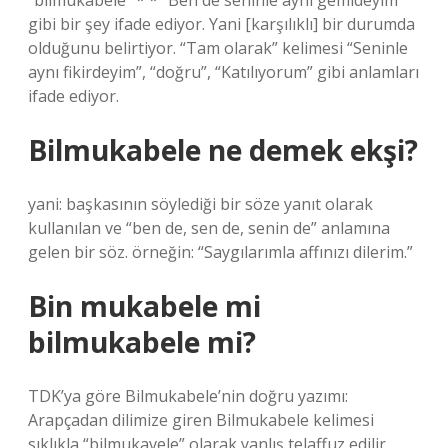
“bilmukabele” * * “Ben de seninle aynı gemideyim”
gibi bir şey ifade ediyor. Yani [karşılıklı] bir durumda
olduğunu belirtiyor. “Tam olarak” kelimesi “Seninle
aynı fikirdeyim”, “doğru”, “Katılıyorum” gibi anlamları
ifade ediyor.
Bilmukabele ne demek ekşi?
yani: başkasının söylediği bir söze yanıt olarak
kullanılan ve “ben de, sen de, senin de” anlamına
gelen bir söz. örneğin: “Saygılarımla affınızı dilerim.”
Bin mukabele mi
bilmukabele mi?
TDK’ya göre Bilmukabele’nin doğru yazımı:
Arapçadan dilimize giren Bilmukabele kelimesi
sıklıkla “bilmukavele” olarak yanlış telaffuz edilir.