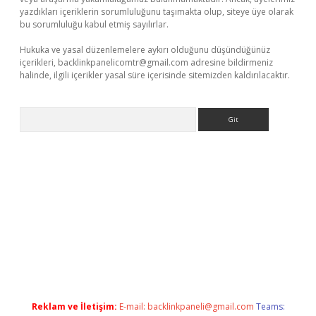
yazdıkları içeriklerin sorumluluğunu taşımakta olup, siteye üye olarak
bu sorumluluğu kabul etmiş sayılırlar.
Hukuka ve yasal düzenlemelere aykırı olduğunu düşündüğünüz
içerikleri,
backlinkpanelicomtr@gmail.com
adresine bildirmeniz
halinde, ilgili içerikler yasal süre içerisinde sitemizden kaldırılacaktır.
Arama
ella casino giriş
Reklam ve İletişim:
E-mail:
backlinkpaneli@gmail.com
Teams: