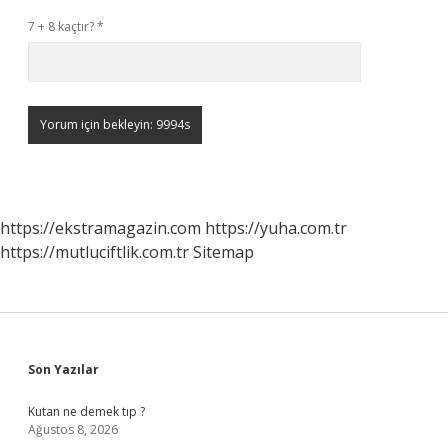
7 + 8 kaçtır?
*
https://ekstramagazin.com
https://yuha.com.tr
https://mutluciftlik.com.tr
Sitemap
Sidebar
Son Yazılar
Kutan ne demek tıp ?
Ağustos 8, 2026