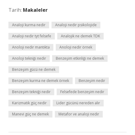
Tarih:
Makaleler
Analoji kurma nedir
Analoji nedir psikolojide
Analoji nedir tyt felsefe
Analojik ne demek TDK
Anoloji nedir mantıkta
Anoloji nedir örnek
Anoloji tekniği nedir
Benzeşim etkinliği ne demek
Benzeşim gücü ne demek
Benzeşim kurma ne demek örnek
Benzeşim nedir
Benzeşim tekniği nedir
Felsefede benzeşim nedir
Karizmatik güç nedir
Lider gücünü nereden alır
Manevi güç ne demek
Metafor ve analoji nedir