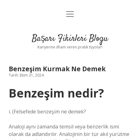
menüyü
Anasayfa
aç
Gizlilik Politikası
Başarı Fikirleri Blogu
Yasal Uyarı
Kariyerine ilham veren pratik tüyolar!
Hakkımızda
Benzeşim Kurmak Ne Demek
Tarih: Ekim 31, 2024
Benzeşim nedir?
i. (
Felsefede benzeşim ne demek?
Analoji aynı zamanda temsil veya benzerlik ismi
olarak da adlandırılır. Analojinin bir tür akıl yürütme