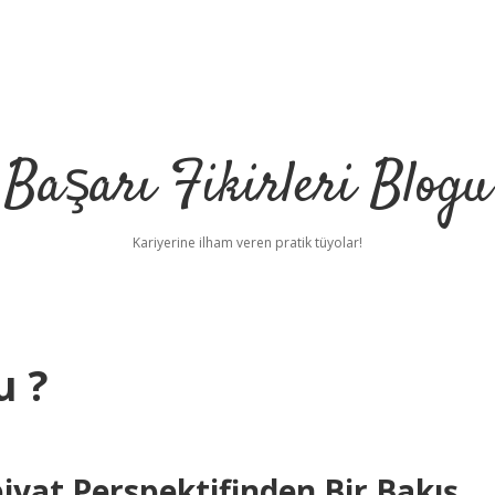
Başarı Fikirleri Blogu
Kariyerine ilham veren pratik tüyolar!
u ?
iyat Perspektifinden Bir Bakış