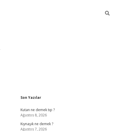
Sidebar
Son Yazılar
pia bella
Kutan ne demek tıp ?
Ağustos 8, 2026
Kıynaşık ne demek ?
Ağustos 7, 2026