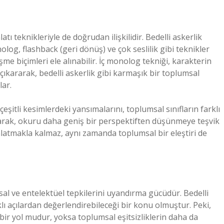
atı teknikleriyle de doğrudan ilişkilidir. Bedelli askerlik
olog, flashback (geri dönüş) ve çok seslilik gibi teknikler
me biçimleri ele alınabilir. İç monolog tekniği, karakterin
 çıkararak, bedelli askerlik gibi karmaşık bir toplumsal
lar.
eşitli kesimlerdeki yansımalarını, toplumsal sınıfların farklı
unarak, okuru daha geniş bir perspektiften düşünmeye teşvik
anlatmakla kalmaz, aynı zamanda toplumsal bir eleştiri de
al ve entelektüel tepkilerini uyandırma gücüdür. Bedelli
rklı açılardan değerlendirebileceği bir konu olmuştur. Peki,
 bir yol mudur, yoksa toplumsal eşitsizliklerin daha da