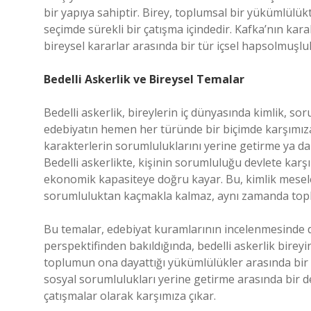
bir yapıya sahiptir. Birey, toplumsal bir yükümlül
seçimde sürekli bir çatışma içindedir. Kafka’nın karak
bireysel kararlar arasında bir tür içsel hapsolmuşluk
Bedelli Askerlik ve Bireysel Temalar
Bedelli askerlik, bireylerin iç dünyasında kimlik, s
edebiyatın hemen her türünde bir biçimde karşımız
karakterlerin sorumluluklarını yerine getirme ya d
Bedelli askerlikte, kişinin sorumluluğu devlete kar
ekonomik kapasiteye doğru kayar. Bu, kimlik meseles
sorumluluktan kaçmakla kalmaz, aynı zamanda toplu
Bu temalar, edebiyat kuramlarının incelenmesinde de 
perspektifinden bakıldığında, bedelli askerlik bireyin
toplumun ona dayattığı yükümlülükler arasında bir
sosyal sorumlulukları yerine getirme arasında bir de
çatışmalar olarak karşımıza çıkar.