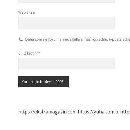
Web Sitesi
Daha sonraki yorumlarımda kullanılması için adım, e-posta adres
6 + 2 kaçtır?
*
https://ekstramagazin.com
https://yuha.com.tr
http