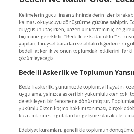
Kelimelerin gücü, insan zihninde derin izler bırakabil
kalmaz, okuyucuyu dönüştürme gücüne sahiptir. Edeb
duygusunu taşırken, bazen bir kavramın içine girebi
biçimimiz gereklidir. “Bedelli ne kadar oldu?” sorus
yapıları, bireysel kararları ve ahlaki değerleri sorg
bedelli askerlik ve onun toplumdaki etkilerini, farkl
çözümleyeceğiz.
Bedelli Askerlik ve Toplumun Yansı
Bedelli askerlik, günümüzde toplumsal hayatın, öze
uygulama, yalnızca askeri bir yükümlülükten çok, topl
de etkileyen bir fenomene dönüşmüştür. Toplumların, 
yükümlülükten kaçma hakkını tanıması, birçok edebi
kavramlarını sorgulatan bir gelişme olarak ele alınab
Edebiyat kuramları, genellikle toplumun dönüşümünü v