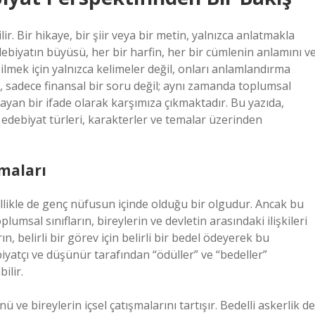
ir. Bir hikaye, bir şiir veya bir metin, yalnızca anlatmakla
iyatın büyüsü, her bir harfin, her bir cümlenin anlamını v
lmek için yalnızca kelimeler değil, onları anlamlandırma
u, sadece finansal bir soru değil; aynı zamanda toplumsal
ulayan bir ifade olarak karşımıza çıkmaktadır. Bu yazıda,
ı edebiyat türleri, karakterler ve temalar üzerinden
maları
llikle de genç nüfusun içinde olduğu bir olgudur. Ancak bu
umsal sınıfların, bireylerin ve devletin arasındaki ilişkileri
belirli bir görev için belirli bir bedel ödeyerek bu
yatçı ve düşünür tarafından “ödüller” ve “bedeller”
ilir.
e bireylerin içsel çatışmalarını tartışır. Bedelli askerlik de