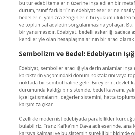
bu tür edebi temaların üzerine inşa edilen bir metaf
durum, “sınıf farkları”nın edebiyat eserlerine nasıl
bedellerin, yalnızca zenginlerin bu yükümlülükten fe
ve toplumsal adaletin sorgulanmasına yol açar. Bu, 
bir yansımasıdır. Edebiyat, bedelli askerliği sadece 
kendileriyle olan hesaplaşmalarının bir aracı olarak e
Sembolizm ve Bedel: Edebiyatın Işı
Edebiyat, semboller aracılığıyla derin anlamlar inşa
karakterin yaşamındaki dönüm noktalarını veya topl
noktada bir sembol haline gelir. Bireylerin, devlet
durumunda kaldığı bir sistemde, bedel kavramı, yal
içsel çatışmalarını, değerler sistemini, hatta toplu
karşımıza çıkar.
Özellikle modernist edebiyatla paralellikler kurduğ
bulabiliriz. Franz Kafka’nın Dava adlı eserinde, ana k
karşıya kalması ve bu sistemin sürekli bir biçimde o