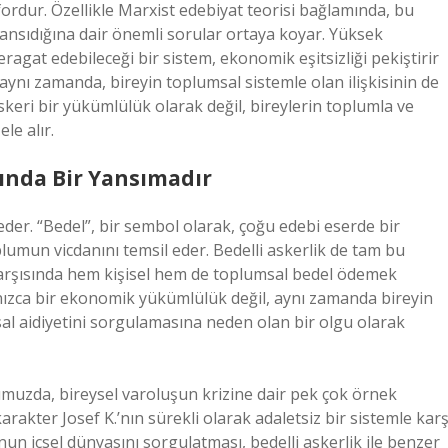
ordur. Özellikle Marxist edebiyat teorisi bağlamında, bu
 yansıdığına dair önemli sorular ortaya koyar. Yüksek
ragat edebileceği bir sistem, ekonomik eşitsizliği pekiştirir
aynı zamanda, bireyin toplumsal sistemle olan ilişkisinin de
askeri bir yükümlülük olarak değil, bireylerin toplumla ve
le alır.
ğında Bir Yansımadır
 eder. “Bedel”, bir sembol olarak, çoğu edebi eserde bir
umun vicdanını temsil eder. Bedelli askerlik de tam bu
 karşısında hem kişisel hem de toplumsal bedel ödemek
nızca bir ekonomik yükümlülük değil, aynı zamanda bireyin
msal aidiyetini sorgulamasına neden olan bir olgu olarak
umuzda, bireysel varoluşun krizine dair pek çok örnek
arakter Josef K.’nın sürekli olarak adaletsiz bir sistemle karş
nun içsel dünyasını sorgulatması, bedelli askerlik ile benzer