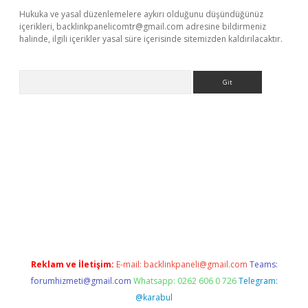
Hukuka ve yasal düzenlemelere aykırı olduğunu düşündüğünüz
içerikleri,
backlinkpanelicomtr@gmail.com
adresine bildirmeniz
halinde, ilgili içerikler yasal süre içerisinde sitemizden kaldırılacaktır.
Arama
lla casino giriş
Reklam ve İletişim:
E-mail:
backlinkpaneli@gmail.com
Teams:
forumhizmeti@gmail.com
Whatsapp: 0262 606 0 726
Telegram:
@karabul