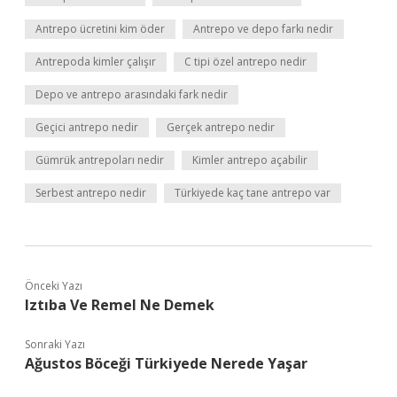
Antrepo ücretini kim öder
Antrepo ve depo farkı nedir
Antrepoda kimler çalışır
C tipi özel antrepo nedir
Depo ve antrepo arasındaki fark nedir
Geçici antrepo nedir
Gerçek antrepo nedir
Gümrük antrepoları nedir
Kimler antrepo açabilir
Serbest antrepo nedir
Türkiyede kaç tane antrepo var
Önceki Yazı
Iztıba Ve Remel Ne Demek
Sonraki Yazı
Ağustos Böceği Türkiyede Nerede Yaşar