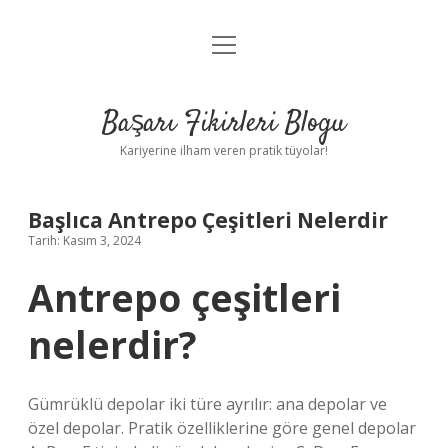
menüyü
Anasayfa
aç
Gizlilik Politikası
Başarı Fikirleri Blogu
Yasal Uyarı
Kariyerine ilham veren pratik tüyolar!
Hakkımızda
Başlıca Antrepo Çeşitleri Nelerdir
Tarih: Kasım 3, 2024
Antrepo çeşitleri
nelerdir?
Gümrüklü depolar iki türe ayrılır: ana depolar ve
özel depolar. Pratik özelliklerine göre genel depolar