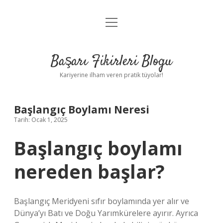
menüyü
Anasayfa
aç
Gizlilik Politikası
Başarı Fikirleri Blogu
Yasal Uyarı
Kariyerine ilham veren pratik tüyolar!
Hakkımızda
Başlangıç Boylamı Neresi
Tarih: Ocak 1, 2025
Başlangıç boylamı
nereden başlar?
Başlangıç ​​Meridyeni sıfır boylamında yer alır ve
Dünya’yı Batı ve Doğu Yarımkürelere ayırır. Ayrıca