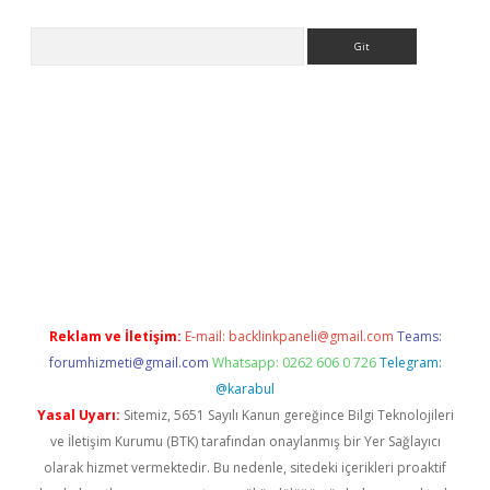
Arama
bella casino giriş
Reklam ve İletişim:
E-mail:
backlinkpaneli@gmail.com
Teams:
forumhizmeti@gmail.com
Whatsapp: 0262 606 0 726
Telegram:
@karabul
Yasal Uyarı:
Sitemiz, 5651 Sayılı Kanun gereğince Bilgi Teknolojileri
ve İletişim Kurumu (BTK) tarafından onaylanmış bir Yer Sağlayıcı
olarak hizmet vermektedir. Bu nedenle, sitedeki içerikleri proaktif