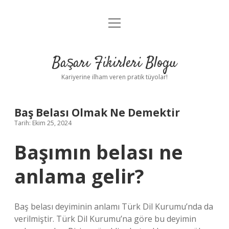
menüyü
Anasayfa
aç
Gizlilik Politikası
Başarı Fikirleri Blogu
Yasal Uyarı
Kariyerine ilham veren pratik tüyolar!
Hakkımızda
Baş Belası Olmak Ne Demektir
Tarih: Ekim 25, 2024
Başımın belası ne
anlama gelir?
Baş belası deyiminin anlamı Türk Dil Kurumu’nda da
verilmiştir. Türk Dil Kurumu’na göre bu deyimin