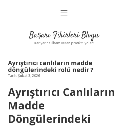
menüyü
Anasayfa
aç
Gizlilik Politikası
Başarı Fikirleri Blogu
Yasal Uyarı
Kariyerine ilham veren pratik tüyolar!
Hakkımızda
Ayrıştırıcı canlıların madde
döngülerindeki rolü nedir ?
Tarih: Şubat 3, 2026
Ayrıştırıcı Canlıların
Madde
Döngülerindeki