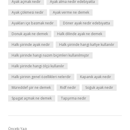
Ayak açmak nedir
Ayak alma nedir edebiyatta
Ayak çökmesi nedir
Ayak verme ne demek
Ayakları içe basmak nedir
Döner ayak nedir edebiyatta
Donuk ayak ne demek
Halk dilinde ayak ne demek
Halk şiirinde ayak nedir
Halk şiirinde hangi kafiye kullanılır
Halk şiirinde hangi nazım biçimleri kullanılmıştır
Halk şiirinde hangi ölçü kullanılır
Halk şiirinin genel özellikleri nelerdir
Kapanık ayak nedir
Müreddef şiir ne demek
Ridf nedir
Soğuk ayak nedir
Spagat açmak ne demek
Tapşırma nedir
Önceki Yazı