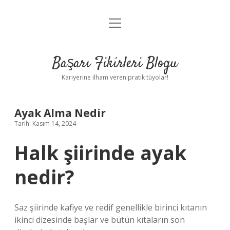
menüyü
Anasayfa
aç
Gizlilik Politikası
Başarı Fikirleri Blogu
Yasal Uyarı
Kariyerine ilham veren pratik tüyolar!
Hakkımızda
Ayak Alma Nedir
Tarih: Kasım 14, 2024
Halk şiirinde ayak
nedir?
Saz şiirinde kafiye ve redif genellikle birinci kıtanın
ikinci dizesinde başlar ve bütün kıtaların son