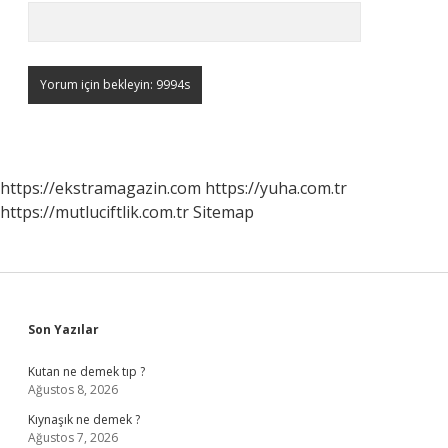
https://ekstramagazin.com
https://yuha.com.tr
https://mutluciftlik.com.tr
Sitemap
Sidebar
Son Yazılar
Kutan ne demek tıp ?
Ağustos 8, 2026
Kıynaşık ne demek ?
Ağustos 7, 2026